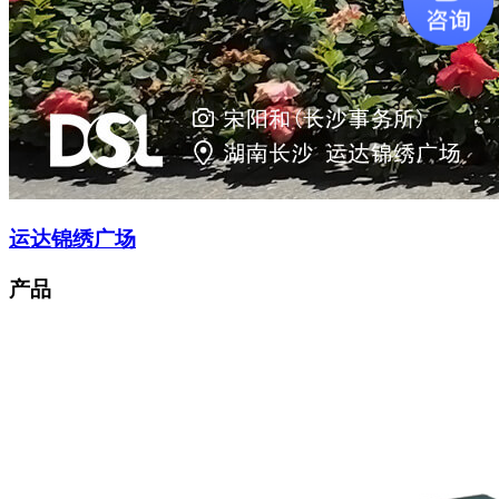
运达锦绣广场
产品