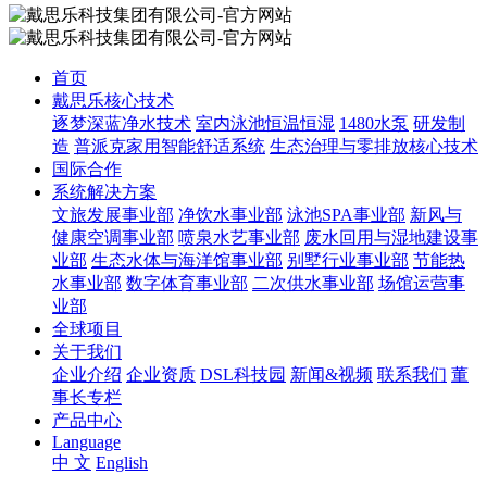
首页
戴思乐核心技术
逐梦深蓝净水技术
室内泳池恒温恒湿
1480水泵
研发制
造
普派克家用智能舒适系统
生态治理与零排放核心技术
国际合作
系统解决方案
文旅发展事业部
净饮水事业部
泳池SPA事业部
新风与
健康空调事业部
喷泉水艺事业部
废水回用与湿地建设事
业部
生态水体与海洋馆事业部
别墅行业事业部
节能热
水事业部
数字体育事业部
二次供水事业部
场馆运营事
业部
全球项目
关于我们
企业介绍
企业资质
DSL科技园
新闻&视频
联系我们
董
事长专栏
产品中心
Language
中 文
English