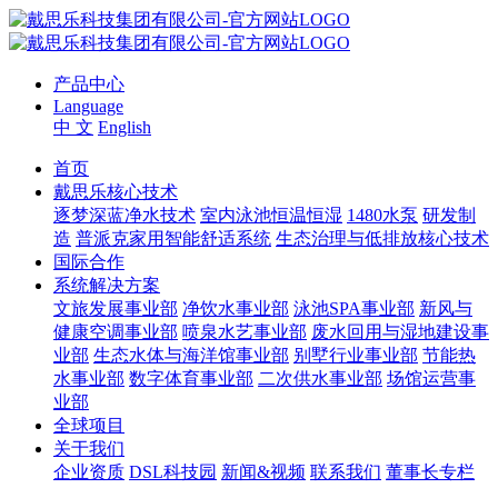
产品中心
Language
中 文
English
首页
戴思乐核心技术
逐梦深蓝净水技术
室内泳池恒温恒湿
1480水泵
研发制
造
普派克家用智能舒适系统
生态治理与低排放核心技术
国际合作
系统解决方案
文旅发展事业部
净饮水事业部
泳池SPA事业部
新风与
健康空调事业部
喷泉水艺事业部
废水回用与湿地建设事
业部
生态水体与海洋馆事业部
别墅行业事业部
节能热
水事业部
数字体育事业部
二次供水事业部
场馆运营事
业部
全球项目
关于我们
企业资质
DSL科技园
新闻&视频
联系我们
董事长专栏