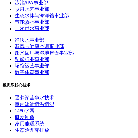
泳池SPA事业部
喷泉水艺事业部
生态水体与海洋馆事业部
节能热水事业部
二次供水事业部
净饮水事业部
新风与健康空调事业部
废水回用与湿地建设事业部
别墅行业事业部
场馆运营事业部
数字体育事业部
戴思乐核心技术
逐梦深蓝争水技术
室内泳池恒温恒湿
1480水泵
研发制造
家用能适系统
生态治理零排放