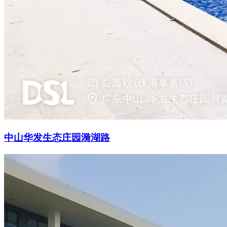
中山华发生态庄园漪湖路