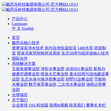
产品中心
Language
中 文
English
首页
戴思乐核心技术
逐梦深蓝净水技术
室内泳池恒温恒湿
1480水泵
研发制
造
普派克家用智能舒适系统
生态治理与低排放核心技术
国际合作
系统解决方案
文旅发展事业部
净饮水事业部
泳池SPA事业部
新风与
健康空调事业部
喷泉水艺事业部
废水回用与湿地建设事
业部
生态水体与海洋馆事业部
别墅行业事业部
节能热
水事业部
数字体育事业部
二次供水事业部
场馆运营事
业部
全球项目
关于我们
企业资质
DSL科技园
新闻&视频
联系我们
董事长专栏