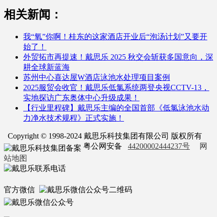
相关新闻：
我“氧”你啊！桂东的这家酒店开业后“泡汤计划”又要开
始了！
外贸拓市再提速！戴思乐 2025 秋交会斩获多国意向，深
耕全球新蓝海
苏州中心喜达屋W酒店泳池水处理项目案例
2025服贸会收官！戴思乐低氯系统两登央视CCTV-13，
实地探访广东奥体中心升级成果！
【行业里程碑】戴思乐主编的全国首部《低氯泳池水动
力净水技术规程》正式实施！
Copyright © 1998-2024 戴思乐科技集团有限公司 版权所有
粤公网安备
44200002444237号
网
站地图
官方微信