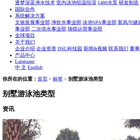
逐梦深蓝净水技术
室内泳池恒温恒湿
1480水泵
研发制造
国际合作
系统解决方案
文旅发展事业部
净饮水事业部
泳池SPA事业部
新风与健
事业部
二次供水事业部
场馆运营事业部
全球项目
关于我们
企业介绍
企业资质
DSL科技园
新闻&视频
联系我们
董事
产品中心
Language
中 文
English
你所在的位置：
首页
>
标签
>
别墅游泳池类型
别墅游泳池类型
资讯