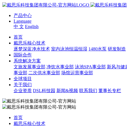
产品中心
Language
中 文
English
首页
戴思乐核心技术
逐梦深蓝净水技术
室内泳池恒温恒湿
1480水泵
研发制造
国际合作
系统解决方案
文旅发展事业部
净饮水事业部
泳池SPA事业部
新风与健
事业部
二次供水事业部
场馆运营事业部
全球项目
关于我们
企业资质
DSL科技园
新闻&视频
联系我们
董事长专栏
首页
戴思乐核心技术