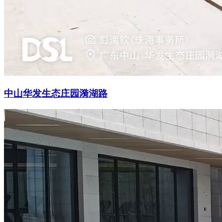
中山华发生态庄园漪湖路