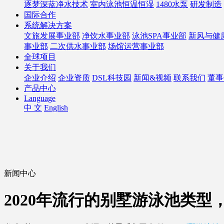
逐梦深蓝净水技术
室内泳池恒温恒湿
1480水泵
研发制造
国际合作
系统解决方案
文旅发展事业部
净饮水事业部
泳池SPA事业部
新风与健
事业部
二次供水事业部
场馆运营事业部
全球项目
关于我们
企业介绍
企业资质
DSL科技园
新闻&视频
联系我们
董事
产品中心
Language
中 文
English
新闻中心
2020年流行的别墅游泳池类型