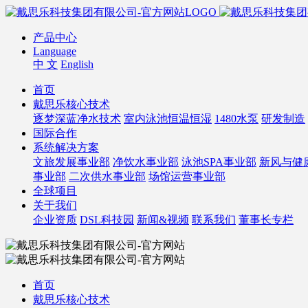
产品中心
Language
中 文
English
首页
戴思乐核心技术
逐梦深蓝净水技术
室内泳池恒温恒湿
1480水泵
研发制造
国际合作
系统解决方案
文旅发展事业部
净饮水事业部
泳池SPA事业部
新风与健
事业部
二次供水事业部
场馆运营事业部
全球项目
关于我们
企业资质
DSL科技园
新闻&视频
联系我们
董事长专栏
首页
戴思乐核心技术