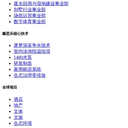
废水回用与湿地建设事业部
别墅行业事业部
场馆运营事业部
数字体育事业部
戴思乐核心技术
逐梦深蓝争水技术
室内泳池恒温恒湿
1480水泵
研发制造
家用能适系统
生态治理零排放
全球项目
酒店
地产
文体
文旅
生态环境