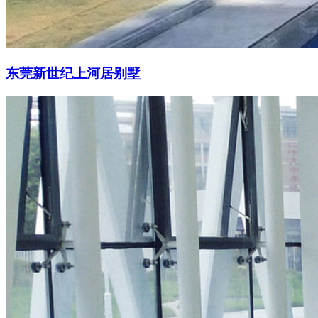
东莞新世纪上河居别墅