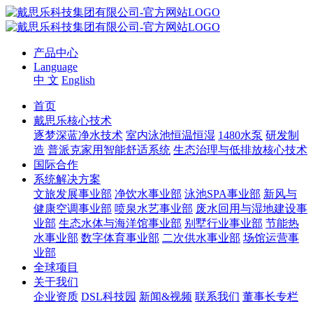
产品中心
Language
中 文
English
首页
戴思乐核心技术
逐梦深蓝净水技术
室内泳池恒温恒湿
1480水泵
研发制
造
普派克家用智能舒适系统
生态治理与低排放核心技术
国际合作
系统解决方案
文旅发展事业部
净饮水事业部
泳池SPA事业部
新风与
健康空调事业部
喷泉水艺事业部
废水回用与湿地建设事
业部
生态水体与海洋馆事业部
别墅行业事业部
节能热
水事业部
数字体育事业部
二次供水事业部
场馆运营事
业部
全球项目
关于我们
企业资质
DSL科技园
新闻&视频
联系我们
董事长专栏