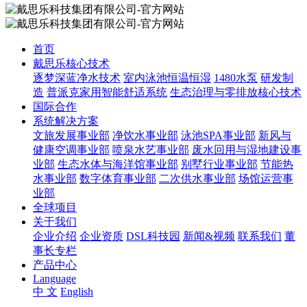
首页
戴思乐核心技术
逐梦深蓝净水技术
室内泳池恒温恒湿
1480水泵
研发制
造
普派克家用智能舒适系统
生态治理与零排放核心技术
国际合作
系统解决方案
文旅发展事业部
净饮水事业部
泳池SPA事业部
新风与
健康空调事业部
喷泉水艺事业部
废水回用与湿地建设事
业部
生态水体与海洋馆事业部
别墅行业事业部
节能热
水事业部
数字体育事业部
二次供水事业部
场馆运营事
业部
全球项目
关于我们
企业介绍
企业资质
DSL科技园
新闻&视频
联系我们
董
事长专栏
产品中心
Language
中 文
English