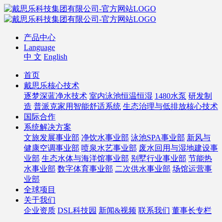
产品中心
Language
中 文
English
首页
戴思乐核心技术
逐梦深蓝净水技术
室内泳池恒温恒湿
1480水泵
研发制
造
普派克家用智能舒适系统
生态治理与低排放核心技术
国际合作
系统解决方案
文旅发展事业部
净饮水事业部
泳池SPA事业部
新风与
健康空调事业部
喷泉水艺事业部
废水回用与湿地建设事
业部
生态水体与海洋馆事业部
别墅行业事业部
节能热
水事业部
数字体育事业部
二次供水事业部
场馆运营事
业部
全球项目
关于我们
企业资质
DSL科技园
新闻&视频
联系我们
董事长专栏