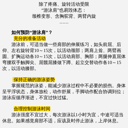
除了疼痛、旋转活动受限
“游泳肩”也易毁体态：
颈椎变形、含胸驼背、两臂内旋
……
如何预防“游泳肩”？
充分的准备活动
游泳前，可适当做一些肩部的伸展练习，如头前屈、后
仰、左右旋转背10～15次，以活动颈部；两肩上耸、两臂画
圆、扩胸运动各10～15次，以活动肩部、胸部；两腿伸直屈体
弯腰双手触脚尖、屈髋屈膝做下蹲、起立交替动作各10～15
次，以活动膝部。
保持正确的游泳姿势
掌握规范的泳姿，能减少游泳过程中不必要的损伤。身体
呈平浮状态，身体放松，动作舒展，手脚动作配合协调到位；
游泳应循序渐进，不宜过快过猛。
合理控制游泳时间
游泳强度不宜过大，每次游泳以1小时为宜，中途可适当
休息。如果感觉肩部不适，应该及时停止游泳，上岸休息。