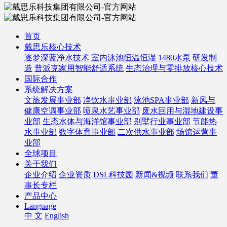
首页
戴思乐核心技术
逐梦深蓝净水技术
室内泳池恒温恒湿
1480水泵
研发制
造
普派克家用智能舒适系统
生态治理与零排放核心技术
国际合作
系统解决方案
文旅发展事业部
净饮水事业部
泳池SPA事业部
新风与
健康空调事业部
喷泉水艺事业部
废水回用与湿地建设事
业部
生态水体与海洋馆事业部
别墅行业事业部
节能热
水事业部
数字体育事业部
二次供水事业部
场馆运营事
业部
全球项目
关于我们
企业介绍
企业资质
DSL科技园
新闻&视频
联系我们
董
事长专栏
产品中心
Language
中 文
English