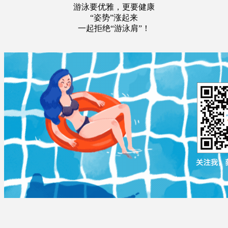
游泳要优雅，更要健康
“姿势”涨起来
一起拒绝“游泳肩”！