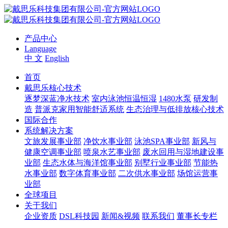
产品中心
Language
中 文
English
首页
戴思乐核心技术
逐梦深蓝净水技术
室内泳池恒温恒湿
1480水泵
研发制
造
普派克家用智能舒适系统
生态治理与低排放核心技术
国际合作
系统解决方案
文旅发展事业部
净饮水事业部
泳池SPA事业部
新风与
健康空调事业部
喷泉水艺事业部
废水回用与湿地建设事
业部
生态水体与海洋馆事业部
别墅行业事业部
节能热
水事业部
数字体育事业部
二次供水事业部
场馆运营事
业部
全球项目
关于我们
企业资质
DSL科技园
新闻&视频
联系我们
董事长专栏