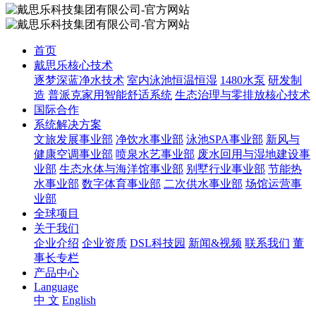
首页
戴思乐核心技术
逐梦深蓝净水技术
室内泳池恒温恒湿
1480水泵
研发制
造
普派克家用智能舒适系统
生态治理与零排放核心技术
国际合作
系统解决方案
文旅发展事业部
净饮水事业部
泳池SPA事业部
新风与
健康空调事业部
喷泉水艺事业部
废水回用与湿地建设事
业部
生态水体与海洋馆事业部
别墅行业事业部
节能热
水事业部
数字体育事业部
二次供水事业部
场馆运营事
业部
全球项目
关于我们
企业介绍
企业资质
DSL科技园
新闻&视频
联系我们
董
事长专栏
产品中心
Language
中 文
English