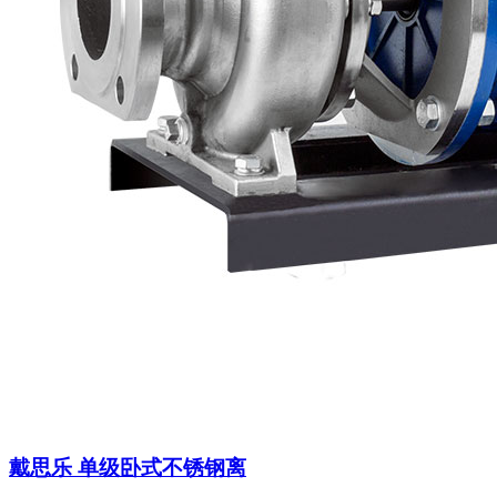
戴思乐 单级卧式不锈钢离