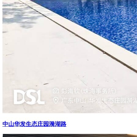
中山华发生态庄园漪湖路