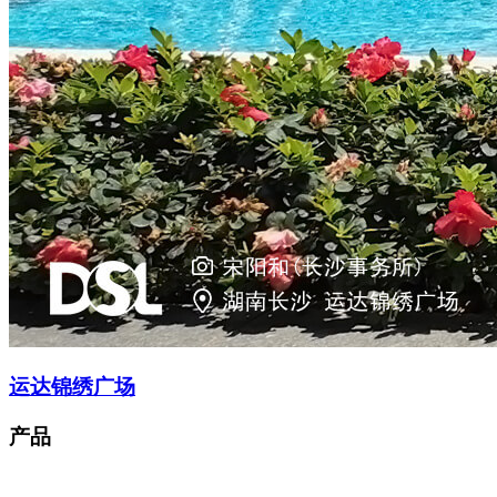
运达锦绣广场
产品