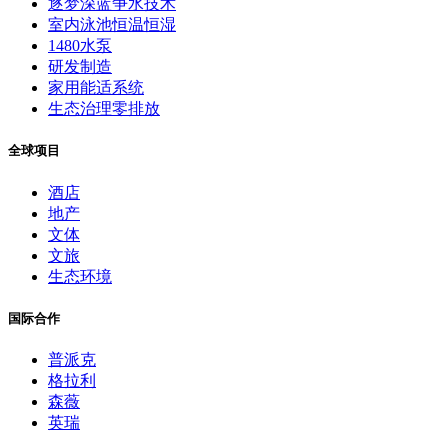
逐梦深蓝争水技术
室内泳池恒温恒湿
1480水泵
研发制造
家用能适系统
生态治理零排放
全球项目
酒店
地产
文体
文旅
生态环境
国际合作
普派克
格拉利
森薇
英瑞