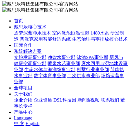
首页
戴思乐核心技术
逐梦深蓝净水技术
室内泳池恒温恒湿
1480水泵
研发制
造
普派克家用智能舒适系统
生态治理与零排放核心技术
国际合作
系统解决方案
文旅发展事业部
净饮水事业部
泳池SPA事业部
新风与
健康空调事业部
喷泉水艺事业部
废水回用与湿地建设事
业部
生态水体与海洋馆事业部
别墅行业事业部
节能热
水事业部
数字体育事业部
二次供水事业部
场馆运营事
业部
全球项目
关于我们
企业介绍
企业资质
DSL科技园
新闻&视频
联系我们
董
事长专栏
产品中心
Language
中 文
English