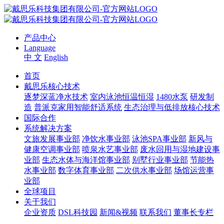
产品中心
Language
中 文
English
首页
戴思乐核心技术
逐梦深蓝净水技术
室内泳池恒温恒湿
1480水泵
研发制
造
普派克家用智能舒适系统
生态治理与低排放核心技术
国际合作
系统解决方案
文旅发展事业部
净饮水事业部
泳池SPA事业部
新风与
健康空调事业部
喷泉水艺事业部
废水回用与湿地建设事
业部
生态水体与海洋馆事业部
别墅行业事业部
节能热
水事业部
数字体育事业部
二次供水事业部
场馆运营事
业部
全球项目
关于我们
企业资质
DSL科技园
新闻&视频
联系我们
董事长专栏