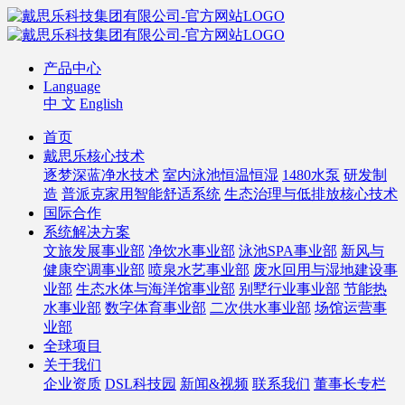
产品中心
Language
中 文
English
首页
戴思乐核心技术
逐梦深蓝净水技术
室内泳池恒温恒湿
1480水泵
研发制
造
普派克家用智能舒适系统
生态治理与低排放核心技术
国际合作
系统解决方案
文旅发展事业部
净饮水事业部
泳池SPA事业部
新风与
健康空调事业部
喷泉水艺事业部
废水回用与湿地建设事
业部
生态水体与海洋馆事业部
别墅行业事业部
节能热
水事业部
数字体育事业部
二次供水事业部
场馆运营事
业部
全球项目
关于我们
企业资质
DSL科技园
新闻&视频
联系我们
董事长专栏