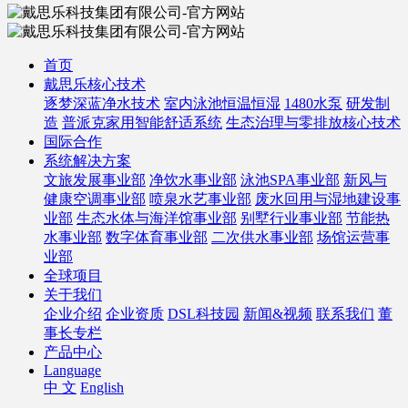
首页
戴思乐核心技术
逐梦深蓝净水技术
室内泳池恒温恒湿
1480水泵
研发制
造
普派克家用智能舒适系统
生态治理与零排放核心技术
国际合作
系统解决方案
文旅发展事业部
净饮水事业部
泳池SPA事业部
新风与
健康空调事业部
喷泉水艺事业部
废水回用与湿地建设事
业部
生态水体与海洋馆事业部
别墅行业事业部
节能热
水事业部
数字体育事业部
二次供水事业部
场馆运营事
业部
全球项目
关于我们
企业介绍
企业资质
DSL科技园
新闻&视频
联系我们
董
事长专栏
产品中心
Language
中 文
English