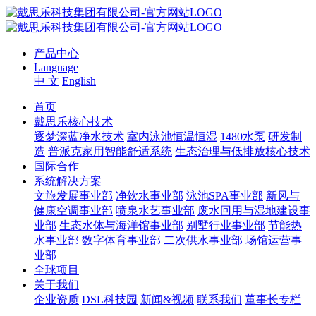
产品中心
Language
中 文
English
首页
戴思乐核心技术
逐梦深蓝净水技术
室内泳池恒温恒湿
1480水泵
研发制
造
普派克家用智能舒适系统
生态治理与低排放核心技术
国际合作
系统解决方案
文旅发展事业部
净饮水事业部
泳池SPA事业部
新风与
健康空调事业部
喷泉水艺事业部
废水回用与湿地建设事
业部
生态水体与海洋馆事业部
别墅行业事业部
节能热
水事业部
数字体育事业部
二次供水事业部
场馆运营事
业部
全球项目
关于我们
企业资质
DSL科技园
新闻&视频
联系我们
董事长专栏