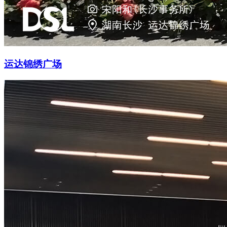
运达锦绣广场