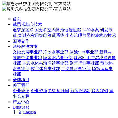
首页
戴思乐核心技术
逐梦深蓝净水技术
室内泳池恒温恒湿
1480水泵
研发制
造
普派克家用智能舒适系统
生态治理与零排放核心技术
国际合作
系统解决方案
文旅发展事业部
净饮水事业部
泳池SPA事业部
新风与
健康空调事业部
喷泉水艺事业部
废水回用与湿地建设事
业部
生态水体与海洋馆事业部
别墅行业事业部
节能热
水事业部
数字体育事业部
二次供水事业部
场馆运营事
业部
全球项目
关于我们
企业介绍
企业资质
DSL科技园
新闻&视频
联系我们
董
事长专栏
产品中心
Language
中 文
English