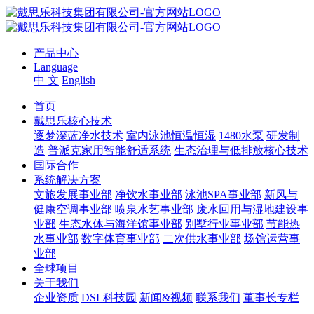
产品中心
Language
中 文
English
首页
戴思乐核心技术
逐梦深蓝净水技术
室内泳池恒温恒湿
1480水泵
研发制
造
普派克家用智能舒适系统
生态治理与低排放核心技术
国际合作
系统解决方案
文旅发展事业部
净饮水事业部
泳池SPA事业部
新风与
健康空调事业部
喷泉水艺事业部
废水回用与湿地建设事
业部
生态水体与海洋馆事业部
别墅行业事业部
节能热
水事业部
数字体育事业部
二次供水事业部
场馆运营事
业部
全球项目
关于我们
企业资质
DSL科技园
新闻&视频
联系我们
董事长专栏