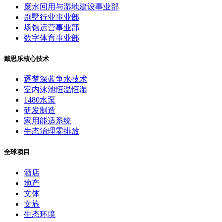
废水回用与湿地建设事业部
别墅行业事业部
场馆运营事业部
数字体育事业部
戴思乐核心技术
逐梦深蓝争水技术
室内泳池恒温恒湿
1480水泵
研发制造
家用能适系统
生态治理零排放
全球项目
酒店
地产
文体
文旅
生态环境