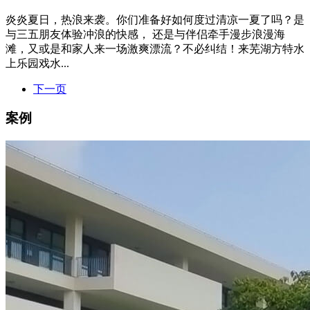
炎炎夏日，热浪来袭。你们准备好如何度过清凉一夏了吗？是
与三五朋友体验冲浪的快感， 还是与伴侣牵手漫步浪漫海
滩，又或是和家人来一场激爽漂流？不必纠结！来芜湖方特水
上乐园戏水...
下一页
案例