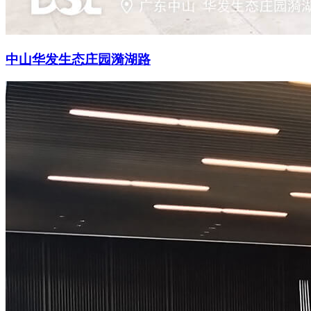
中山华发生态庄园漪湖路