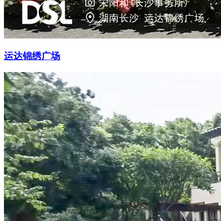
运达锦绣广场