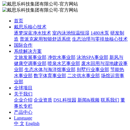
首页
戴思乐核心技术
逐梦深蓝净水技术
室内泳池恒温恒湿
1480水泵
研发制
造
普派克家用智能舒适系统
生态治理与零排放核心技术
国际合作
系统解决方案
文旅发展事业部
净饮水事业部
泳池SPA事业部
新风与
健康空调事业部
喷泉水艺事业部
废水回用与湿地建设事
业部
生态水体与海洋馆事业部
别墅行业事业部
节能热
水事业部
数字体育事业部
二次供水事业部
场馆运营事
业部
全球项目
关于我们
企业介绍
企业资质
DSL科技园
新闻&视频
联系我们
董
事长专栏
产品中心
Language
中 文
English