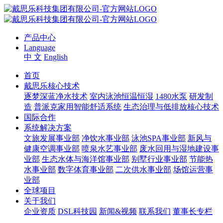
产品中心
Language
中 文
English
首页
戴思乐核心技术
逐梦深蓝净水技术
室内泳池恒温恒湿
1480水泵
研发制
造
普派克家用智能舒适系统
生态治理与低排放核心技术
国际合作
系统解决方案
文旅发展事业部
净饮水事业部
泳池SPA事业部
新风与
健康空调事业部
喷泉水艺事业部
废水回用与湿地建设事
业部
生态水体与海洋馆事业部
别墅行业事业部
节能热
水事业部
数字体育事业部
二次供水事业部
场馆运营事
业部
全球项目
关于我们
企业资质
DSL科技园
新闻&视频
联系我们
董事长专栏