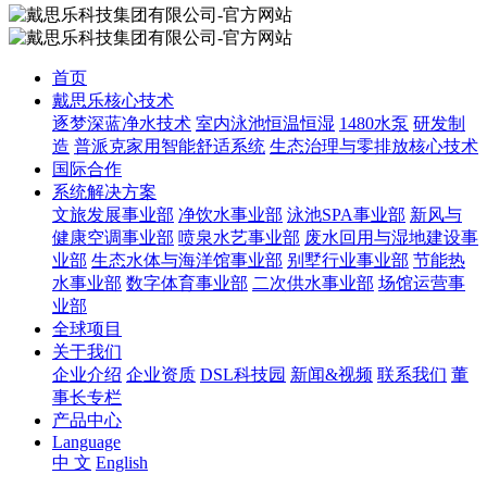
首页
戴思乐核心技术
逐梦深蓝净水技术
室内泳池恒温恒湿
1480水泵
研发制
造
普派克家用智能舒适系统
生态治理与零排放核心技术
国际合作
系统解决方案
文旅发展事业部
净饮水事业部
泳池SPA事业部
新风与
健康空调事业部
喷泉水艺事业部
废水回用与湿地建设事
业部
生态水体与海洋馆事业部
别墅行业事业部
节能热
水事业部
数字体育事业部
二次供水事业部
场馆运营事
业部
全球项目
关于我们
企业介绍
企业资质
DSL科技园
新闻&视频
联系我们
董
事长专栏
产品中心
Language
中 文
English