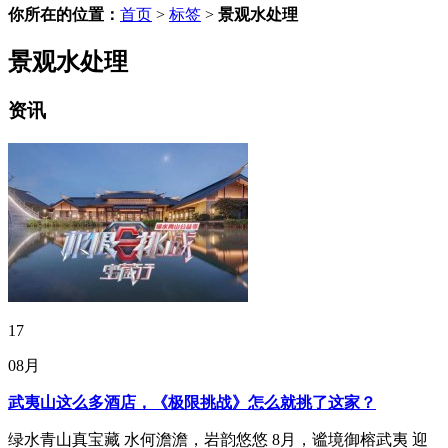
你所在的位置：
首页
>
标签
>
景观水处理
景观水处理
资讯
17
08月
武夷山这么多酒店，《极限挑战》怎么就挑了这家？
绿水青山真宝藏 水何澹澹，岩韵悠悠 8月，谧境御榕武夷 迎