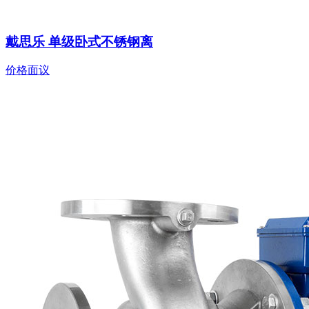
戴思乐 单级卧式不锈钢离
价格面议