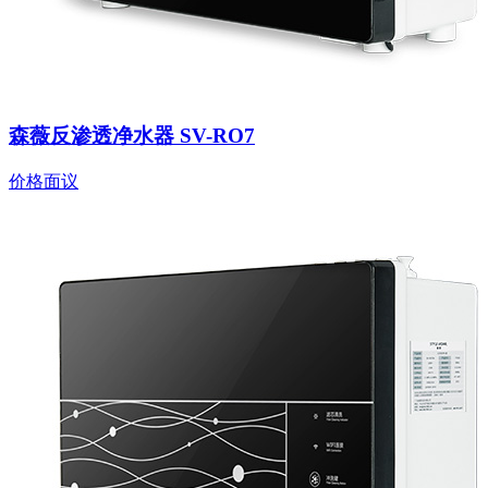
森薇反渗透净水器 SV-RO7
价格面议