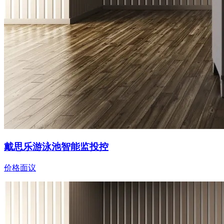
戴思乐游泳池智能监投控
价格面议