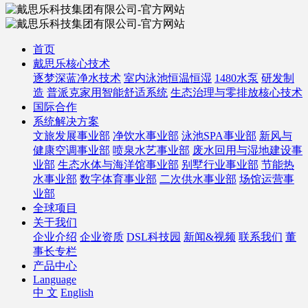
首页
戴思乐核心技术
逐梦深蓝净水技术
室内泳池恒温恒湿
1480水泵
研发制
造
普派克家用智能舒适系统
生态治理与零排放核心技术
国际合作
系统解决方案
文旅发展事业部
净饮水事业部
泳池SPA事业部
新风与
健康空调事业部
喷泉水艺事业部
废水回用与湿地建设事
业部
生态水体与海洋馆事业部
别墅行业事业部
节能热
水事业部
数字体育事业部
二次供水事业部
场馆运营事
业部
全球项目
关于我们
企业介绍
企业资质
DSL科技园
新闻&视频
联系我们
董
事长专栏
产品中心
Language
中 文
English