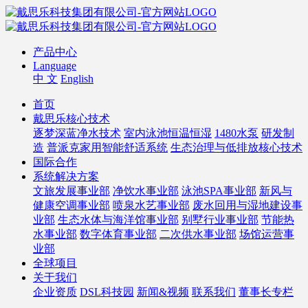
产品中心
Language
中 文
English
首页
戴思乐核心技术
逐梦深蓝净水技术
室内泳池恒温恒湿
1480水泵
研发制
造
普派克家用智能舒适系统
生态治理与低排放核心技术
国际合作
系统解决方案
文旅发展事业部
净饮水事业部
泳池SPA事业部
新风与
健康空调事业部
喷泉水艺事业部
废水回用与湿地建设事
业部
生态水体与海洋馆事业部
别墅行业事业部
节能热
水事业部
数字体育事业部
二次供水事业部
场馆运营事
业部
全球项目
关于我们
企业资质
DSL科技园
新闻&视频
联系我们
董事长专栏