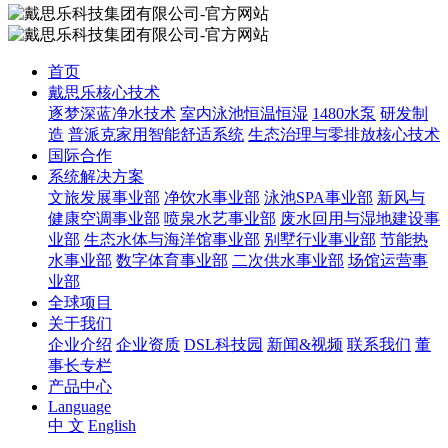
首页
戴思乐核心技术
逐梦深蓝净水技术
室内泳池恒温恒湿
1480水泵
研发制
造
普派克家用智能舒适系统
生态治理与零排放核心技术
国际合作
系统解决方案
文旅发展事业部
净饮水事业部
泳池SPA事业部
新风与
健康空调事业部
喷泉水艺事业部
废水回用与湿地建设事
业部
生态水体与海洋馆事业部
别墅行业事业部
节能热
水事业部
数字体育事业部
二次供水事业部
场馆运营事
业部
全球项目
关于我们
企业介绍
企业资质
DSL科技园
新闻&视频
联系我们
董
事长专栏
产品中心
Language
中 文
English