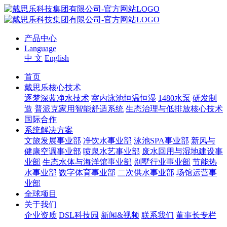
产品中心
Language
中 文
English
首页
戴思乐核心技术
逐梦深蓝净水技术
室内泳池恒温恒湿
1480水泵
研发制
造
普派克家用智能舒适系统
生态治理与低排放核心技术
国际合作
系统解决方案
文旅发展事业部
净饮水事业部
泳池SPA事业部
新风与
健康空调事业部
喷泉水艺事业部
废水回用与湿地建设事
业部
生态水体与海洋馆事业部
别墅行业事业部
节能热
水事业部
数字体育事业部
二次供水事业部
场馆运营事
业部
全球项目
关于我们
企业资质
DSL科技园
新闻&视频
联系我们
董事长专栏