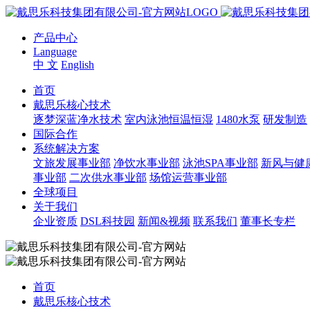
产品中心
Language
中 文
English
首页
戴思乐核心技术
逐梦深蓝净水技术
室内泳池恒温恒湿
1480水泵
研发制造
国际合作
系统解决方案
文旅发展事业部
净饮水事业部
泳池SPA事业部
新风与健
事业部
二次供水事业部
场馆运营事业部
全球项目
关于我们
企业资质
DSL科技园
新闻&视频
联系我们
董事长专栏
首页
戴思乐核心技术