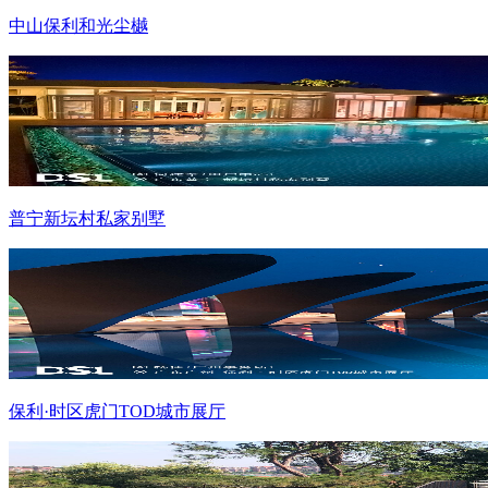
中山保利和光尘樾
普宁新坛村私家别墅
保利·时区虎门TOD城市展厅