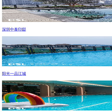
深圳中泰印邸
阳光一品江城