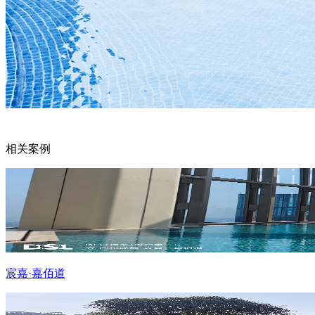
相关案例
宸嘉·嘉佰道