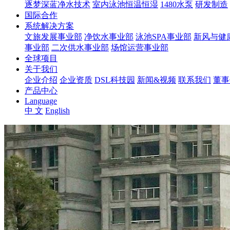
逐梦深蓝净水技术
室内泳池恒温恒湿
1480水泵
研发制造
国际合作
系统解决方案
文旅发展事业部
净饮水事业部
泳池SPA事业部
新风与健
事业部
二次供水事业部
场馆运营事业部
全球项目
关于我们
企业介绍
企业资质
DSL科技园
新闻&视频
联系我们
董事
产品中心
Language
中 文
English