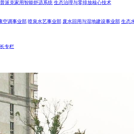
普派克家用智能舒适系统
生态治理与零排放核心技术
康空调事业部
喷泉水艺事业部
废水回用与湿地建设事业部
生态
长专栏