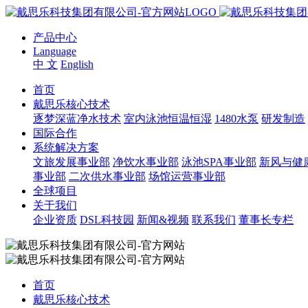
产品中心
Language
中 文
English
首页
戴思乐核心技术
逐梦深蓝净水技术
室内泳池恒温恒湿
1480水泵
研发制造
国际合作
系统解决方案
文旅发展事业部
净饮水事业部
泳池SPA事业部
新风与健
事业部
二次供水事业部
场馆运营事业部
全球项目
关于我们
企业资质
DSL科技园
新闻&视频
联系我们
董事长专栏
首页
戴思乐核心技术