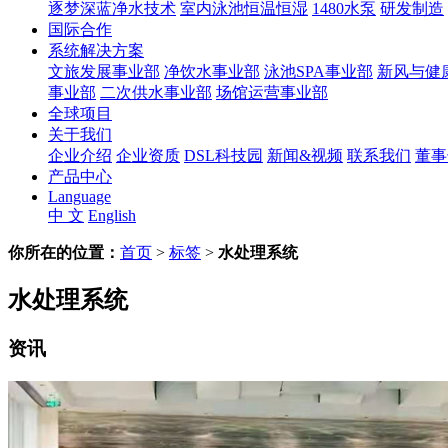
逐梦深蓝净水技术
室内泳池恒温恒湿
1480水泵
研发制造
国际合作
系统解决方案
文旅发展事业部
净饮水事业部
泳池SPA事业部
新风与健
事业部
二次供水事业部
场馆运营事业部
全球项目
关于我们
企业介绍
企业资质
DSL科技园
新闻&视频
联系我们
董事
产品中心
Language
中 文
English
你所在的位置：
首页
>
标签
>
水处理系统
水处理系统
资讯