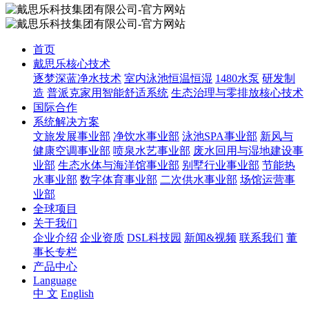
首页
戴思乐核心技术
逐梦深蓝净水技术
室内泳池恒温恒湿
1480水泵
研发制
造
普派克家用智能舒适系统
生态治理与零排放核心技术
国际合作
系统解决方案
文旅发展事业部
净饮水事业部
泳池SPA事业部
新风与
健康空调事业部
喷泉水艺事业部
废水回用与湿地建设事
业部
生态水体与海洋馆事业部
别墅行业事业部
节能热
水事业部
数字体育事业部
二次供水事业部
场馆运营事
业部
全球项目
关于我们
企业介绍
企业资质
DSL科技园
新闻&视频
联系我们
董
事长专栏
产品中心
Language
中 文
English