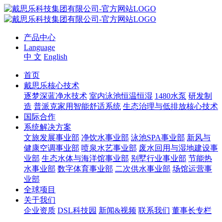
产品中心
Language
中 文
English
首页
戴思乐核心技术
逐梦深蓝净水技术
室内泳池恒温恒湿
1480水泵
研发制
造
普派克家用智能舒适系统
生态治理与低排放核心技术
国际合作
系统解决方案
文旅发展事业部
净饮水事业部
泳池SPA事业部
新风与
健康空调事业部
喷泉水艺事业部
废水回用与湿地建设事
业部
生态水体与海洋馆事业部
别墅行业事业部
节能热
水事业部
数字体育事业部
二次供水事业部
场馆运营事
业部
全球项目
关于我们
企业资质
DSL科技园
新闻&视频
联系我们
董事长专栏