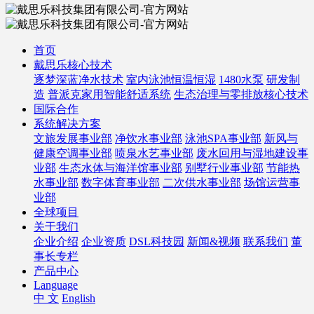
首页
戴思乐核心技术
逐梦深蓝净水技术
室内泳池恒温恒湿
1480水泵
研发制
造
普派克家用智能舒适系统
生态治理与零排放核心技术
国际合作
系统解决方案
文旅发展事业部
净饮水事业部
泳池SPA事业部
新风与
健康空调事业部
喷泉水艺事业部
废水回用与湿地建设事
业部
生态水体与海洋馆事业部
别墅行业事业部
节能热
水事业部
数字体育事业部
二次供水事业部
场馆运营事
业部
全球项目
关于我们
企业介绍
企业资质
DSL科技园
新闻&视频
联系我们
董
事长专栏
产品中心
Language
中 文
English