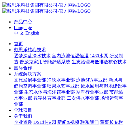
产品中心
Language
中 文
English
首页
戴思乐核心技术
逐梦深蓝净水技术
室内泳池恒温恒湿
1480水泵
研发制
造
普派克家用智能舒适系统
生态治理与低排放核心技术
国际合作
系统解决方案
文旅发展事业部
净饮水事业部
泳池SPA事业部
新风与
健康空调事业部
喷泉水艺事业部
废水回用与湿地建设事
业部
生态水体与海洋馆事业部
别墅行业事业部
节能热
水事业部
数字体育事业部
二次供水事业部
场馆运营事
业部
全球项目
关于我们
企业资质
DSL科技园
新闻&视频
联系我们
董事长专栏