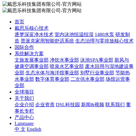
首页
戴思乐核心技术
逐梦深蓝净水技术
室内泳池恒温恒湿
1480水泵
研发制
造
普派克家用智能舒适系统
生态治理与零排放核心技术
国际合作
系统解决方案
文旅发展事业部
净饮水事业部
泳池SPA事业部
新风与
健康空调事业部
喷泉水艺事业部
废水回用与湿地建设事
业部
生态水体与海洋馆事业部
别墅行业事业部
节能热
水事业部
数字体育事业部
二次供水事业部
场馆运营事
业部
全球项目
关于我们
企业介绍
企业资质
DSL科技园
新闻&视频
联系我们
董
事长专栏
产品中心
Language
中 文
English