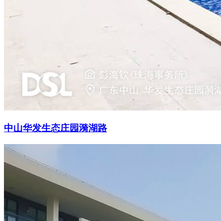
中山华发生态庄园漪湖路