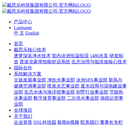
产品中心
Language
中 文
English
首页
戴思乐核心技术
逐梦深蓝净水技术
室内泳池恒温恒湿
1480水泵
研发制
造
普派克家用智能舒适系统
生态治理与低排放核心技术
国际合作
系统解决方案
文旅发展事业部
净饮水事业部
泳池SPA事业部
新风与
健康空调事业部
喷泉水艺事业部
废水回用与湿地建设事
业部
生态水体与海洋馆事业部
别墅行业事业部
节能热
水事业部
数字体育事业部
二次供水事业部
场馆运营事
业部
全球项目
关于我们
企业资质
DSL科技园
新闻&视频
联系我们
董事长专栏