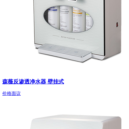
森薇反渗透净水器 壁挂式
价格面议