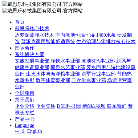
首页
戴思乐核心技术
逐梦深蓝净水技术
室内泳池恒温恒湿
1480水泵
研发制
造
普派克家用智能舒适系统
生态治理与零排放核心技术
国际合作
系统解决方案
文旅发展事业部
净饮水事业部
泳池SPA事业部
新风与
健康空调事业部
喷泉水艺事业部
废水回用与湿地建设事
业部
生态水体与海洋馆事业部
别墅行业事业部
节能热
水事业部
数字体育事业部
二次供水事业部
场馆运营事
业部
全球项目
关于我们
企业介绍
企业资质
DSL科技园
新闻&视频
联系我们
董
事长专栏
产品中心
Language
中 文
English