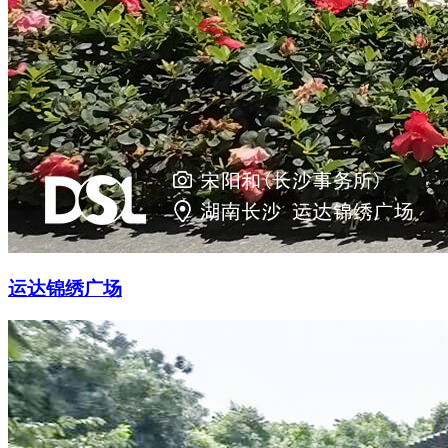
运达锦绣广场