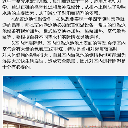
这样一整套水处理系统，集消毒过滤于一体，运用水流动力
学、通过正确的循环过滤和反冲洗设计，从根本上解决了影响
水质的主要因素，从而减少了对消毒药剂的依赖。
4.配置泳池恒温设备。如果想要实现一年四季随时想游就
游的愿望，那么室内游泳池必须配置恒温设备，常见的恒温泳
池设备有锅炉加热、板式热交换器加热、热泵加热、空气源热
泵等，要根据自身不同需求和实际情况灵活选择。
5.室内环境除湿。室内恒温泳池池水表面的蒸发,会使室内
空气含有大量的氯氨/三卤甲烷，特别是当相对湿度较高时，
对人体健康的影响很大，而且室内游泳池的钢结构也可能因为
湿度大加快生锈腐蚀，造成安全隐患，因此对室内进行除湿是
十分有必要的。