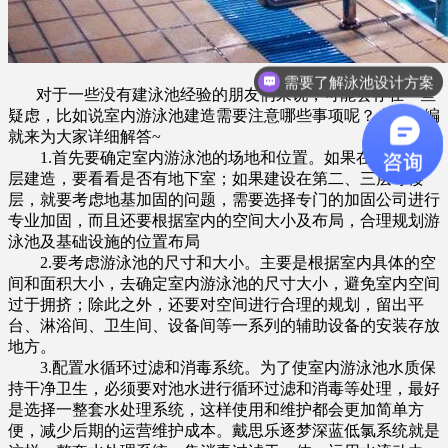
需要了解泳池设计方案
对于一些没有建泳池经验的朋友们来说，可能会存在一些
疑虑，比如说室内游泳池建造需要注意哪些事项呢？今天小编
就来为大家详细解答~
1.首先要确定室内游泳池的场地和位置。如果在楼体第一
层建造，要看看是否有地下室；如果建设在第二、三层等楼
层，就要考虑地基加固的问题，需要选择专门的加固公司进行
专业加固，而且还要根据室内的空间大小及布局，合理规划游
泳池及基础设施的位置布局
2.要考虑游泳池的尺寸和大小。主要是根据室内具体的空
间和面积大小，去确定室内游泳池的尺寸大小，避免室内空间
过于拥挤；除此之外，还要对空间进行合理的规划，留出平
台、淋浴间、卫生间、设备间等一系列的辅助设备的安装存放
地方。
3.配置水循环过滤和消毒系统。为了使室内游泳池水质保
持干净卫生，必须要对池水进行循环过滤和消毒等处理，最好
是选择一整套水处理系统，这样使用和维护都会更加简单方
便，减少后期的运营维护成本。戴思乐逐梦深蓝低氯系统就是