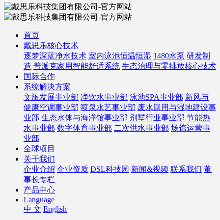
首页
戴思乐核心技术
逐梦深蓝净水技术
室内泳池恒温恒湿
1480水泵
研发制
造
普派克家用智能舒适系统
生态治理与零排放核心技术
国际合作
系统解决方案
文旅发展事业部
净饮水事业部
泳池SPA事业部
新风与
健康空调事业部
喷泉水艺事业部
废水回用与湿地建设事
业部
生态水体与海洋馆事业部
别墅行业事业部
节能热
水事业部
数字体育事业部
二次供水事业部
场馆运营事
业部
全球项目
关于我们
企业介绍
企业资质
DSL科技园
新闻&视频
联系我们
董
事长专栏
产品中心
Language
中 文
English