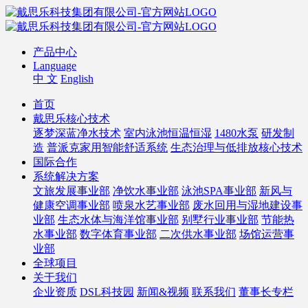
产品中心
Language
中 文
English
首页
戴思乐核心技术
逐梦深蓝净水技术
室内泳池恒温恒湿
1480水泵
研发制
造
普派克家用智能舒适系统
生态治理与低排放核心技术
国际合作
系统解决方案
文旅发展事业部
净饮水事业部
泳池SPA事业部
新风与
健康空调事业部
喷泉水艺事业部
废水回用与湿地建设事
业部
生态水体与海洋馆事业部
别墅行业事业部
节能热
水事业部
数字体育事业部
二次供水事业部
场馆运营事
业部
全球项目
关于我们
企业资质
DSL科技园
新闻&视频
联系我们
董事长专栏