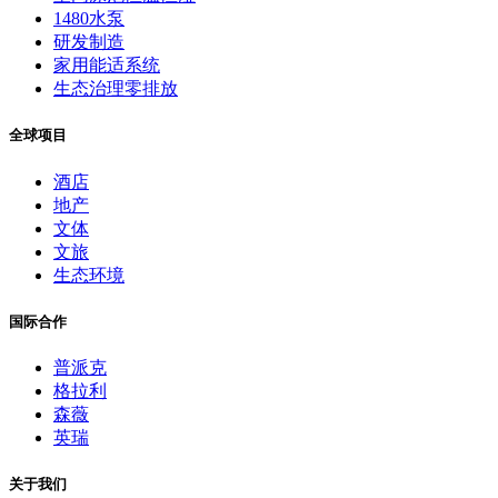
1480水泵
研发制造
家用能适系统
生态治理零排放
全球项目
酒店
地产
文体
文旅
生态环境
国际合作
普派克
格拉利
森薇
英瑞
关于我们