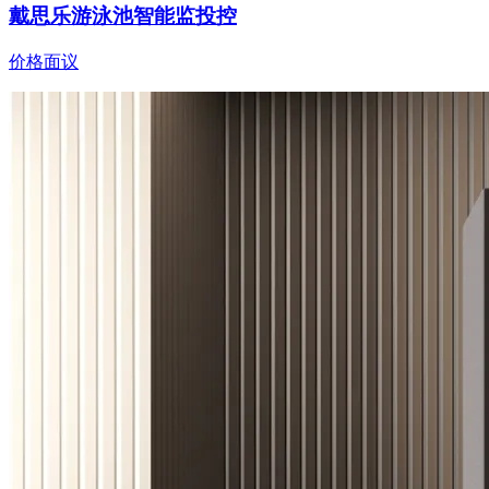
戴思乐游泳池智能监投控
价格面议