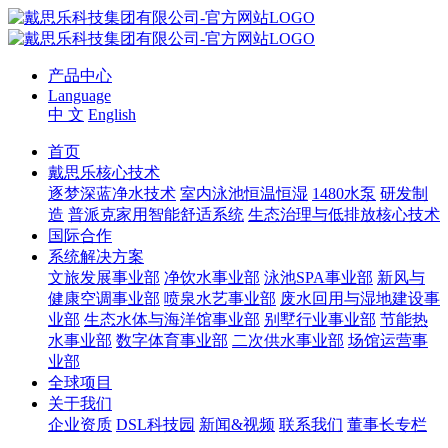
产品中心
Language
中 文
English
首页
戴思乐核心技术
逐梦深蓝净水技术
室内泳池恒温恒湿
1480水泵
研发制
造
普派克家用智能舒适系统
生态治理与低排放核心技术
国际合作
系统解决方案
文旅发展事业部
净饮水事业部
泳池SPA事业部
新风与
健康空调事业部
喷泉水艺事业部
废水回用与湿地建设事
业部
生态水体与海洋馆事业部
别墅行业事业部
节能热
水事业部
数字体育事业部
二次供水事业部
场馆运营事
业部
全球项目
关于我们
企业资质
DSL科技园
新闻&视频
联系我们
董事长专栏