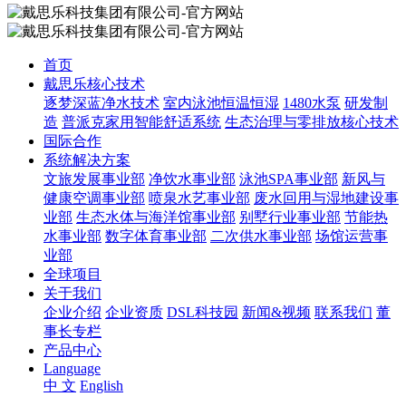
首页
戴思乐核心技术
逐梦深蓝净水技术
室内泳池恒温恒湿
1480水泵
研发制
造
普派克家用智能舒适系统
生态治理与零排放核心技术
国际合作
系统解决方案
文旅发展事业部
净饮水事业部
泳池SPA事业部
新风与
健康空调事业部
喷泉水艺事业部
废水回用与湿地建设事
业部
生态水体与海洋馆事业部
别墅行业事业部
节能热
水事业部
数字体育事业部
二次供水事业部
场馆运营事
业部
全球项目
关于我们
企业介绍
企业资质
DSL科技园
新闻&视频
联系我们
董
事长专栏
产品中心
Language
中 文
English