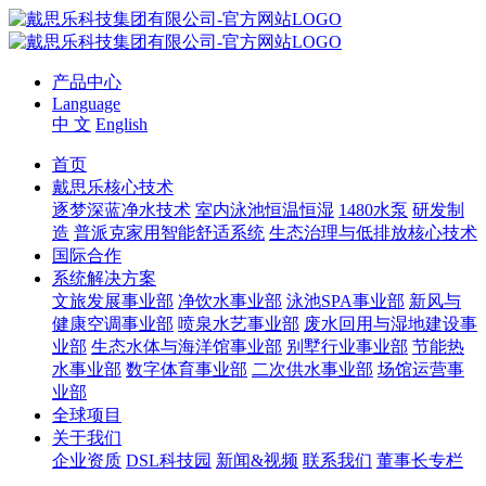
产品中心
Language
中 文
English
首页
戴思乐核心技术
逐梦深蓝净水技术
室内泳池恒温恒湿
1480水泵
研发制
造
普派克家用智能舒适系统
生态治理与低排放核心技术
国际合作
系统解决方案
文旅发展事业部
净饮水事业部
泳池SPA事业部
新风与
健康空调事业部
喷泉水艺事业部
废水回用与湿地建设事
业部
生态水体与海洋馆事业部
别墅行业事业部
节能热
水事业部
数字体育事业部
二次供水事业部
场馆运营事
业部
全球项目
关于我们
企业资质
DSL科技园
新闻&视频
联系我们
董事长专栏