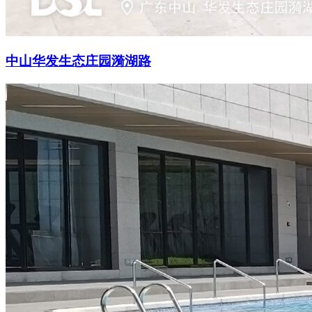
中山华发生态庄园漪湖路