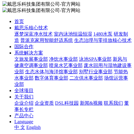
首页
戴思乐核心技术
逐梦深蓝净水技术
室内泳池恒温恒湿
1480水泵
研发制
造
普派克家用智能舒适系统
生态治理与零排放核心技术
国际合作
系统解决方案
文旅发展事业部
净饮水事业部
泳池SPA事业部
新风与
健康空调事业部
喷泉水艺事业部
废水回用与湿地建设事
业部
生态水体与海洋馆事业部
别墅行业事业部
节能热
水事业部
数字体育事业部
二次供水事业部
场馆运营事
业部
全球项目
关于我们
企业介绍
企业资质
DSL科技园
新闻&视频
联系我们
董
事长专栏
产品中心
Language
中 文
English