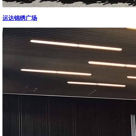
运达锦绣广场