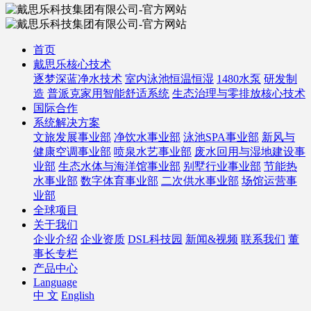
首页
戴思乐核心技术
逐梦深蓝净水技术
室内泳池恒温恒湿
1480水泵
研发制
造
普派克家用智能舒适系统
生态治理与零排放核心技术
国际合作
系统解决方案
文旅发展事业部
净饮水事业部
泳池SPA事业部
新风与
健康空调事业部
喷泉水艺事业部
废水回用与湿地建设事
业部
生态水体与海洋馆事业部
别墅行业事业部
节能热
水事业部
数字体育事业部
二次供水事业部
场馆运营事
业部
全球项目
关于我们
企业介绍
企业资质
DSL科技园
新闻&视频
联系我们
董
事长专栏
产品中心
Language
中 文
English