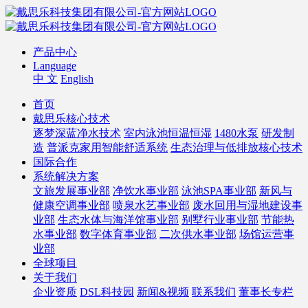
产品中心
Language
中 文
English
首页
戴思乐核心技术
逐梦深蓝净水技术
室内泳池恒温恒湿
1480水泵
研发制
造
普派克家用智能舒适系统
生态治理与低排放核心技术
国际合作
系统解决方案
文旅发展事业部
净饮水事业部
泳池SPA事业部
新风与
健康空调事业部
喷泉水艺事业部
废水回用与湿地建设事
业部
生态水体与海洋馆事业部
别墅行业事业部
节能热
水事业部
数字体育事业部
二次供水事业部
场馆运营事
业部
全球项目
关于我们
企业资质
DSL科技园
新闻&视频
联系我们
董事长专栏