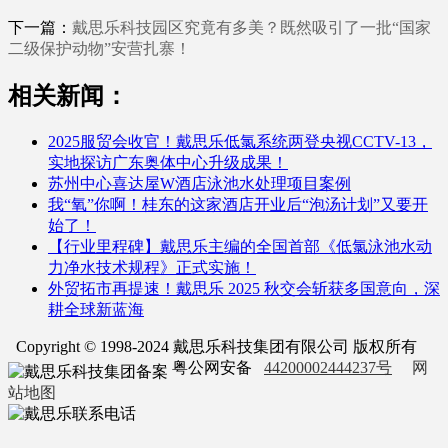
下一篇：
戴思乐科技园区究竟有多美？既然吸引了一批“国家
二级保护动物”安营扎寨！
相关新闻：
2025服贸会收官！戴思乐低氯系统两登央视CCTV-13，
实地探访广东奥体中心升级成果！
苏州中心喜达屋W酒店泳池水处理项目案例
我“氧”你啊！桂东的这家酒店开业后“泡汤计划”又要开
始了！
【行业里程碑】戴思乐主编的全国首部《低氯泳池水动
力净水技术规程》正式实施！
外贸拓市再提速！戴思乐 2025 秋交会斩获多国意向，深
耕全球新蓝海
Copyright © 1998-2024 戴思乐科技集团有限公司 版权所有
粤公网安备
44200002444237号
网
站地图