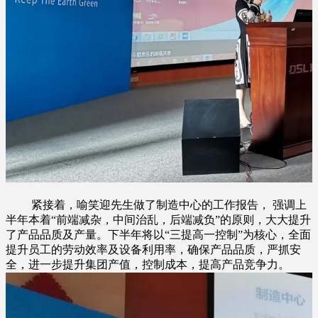
紧接着，喻笑迎先生做了制造中心的工作报告， 强调上
半年本着“前端减杂，中间治乱，后端减负”的原则，大大提升
了产品品质及产量。下半年将以“三提高一控制”为核心，全面
提升员工的劳动效率及设备利用率，确保产品品质，严抓安
全，进一步提升集团产值，控制成本，提高产品竞争力。