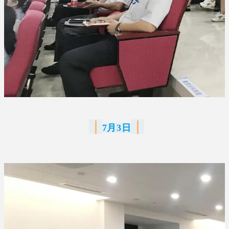
｜
｜
7月3日