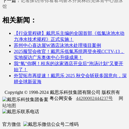
下一篇：
记者探访|带你看看乌鲁木齐奥林匹克体育中心游泳
馆
相关新闻：
【行业里程碑】戴思乐主编的全国首部《低氯泳池水动
力净水技术规程》正式实施！
苏州中心喜达屋W酒店泳池水处理项目案例
2025服贸会收官！戴思乐低氯系统两登央视CCTV-13，
实地探访广东奥体中心升级成果！
我“氧”你啊！桂东的这家酒店开业后“泡汤计划”又要开
始了！
外贸拓市再提速！戴思乐 2025 秋交会斩获多国意向，深
耕全球新蓝海
Copyright © 1998-2024 戴思乐科技集团有限公司 版权所有
粤公网安备
44200002444237号
网
站地图
官方微信