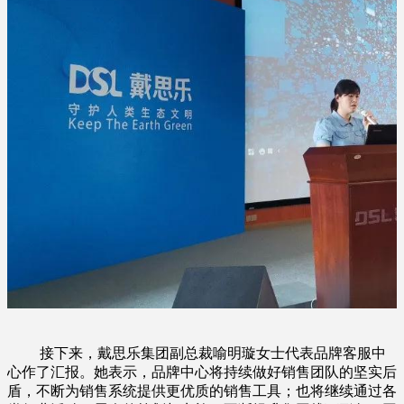
接下来，戴思乐集团副总裁喻明璇女士代表品牌客服中
心作了汇报。她表示，品牌中心将持续做好销售团队的坚实后
盾，不断为销售系统提供更优质的销售工具；也将继续通过各