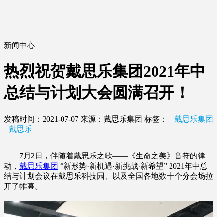
新闻中心
热烈祝贺戴思乐集团2021年中
总结与计划大会圆满召开！
发稿时间：2021-07-07
来源：戴思乐集团
标签：
戴思乐集团
戴思乐
7月2日，伴随着戴思乐之歌——《生命之美》音符的律
动，
戴思乐集团
“新形势·新机遇·新挑战·新希望” 2021年中总
结与计划会议在戴思乐科技园、以及全国各地数十个分会场拉
开了帷幕。