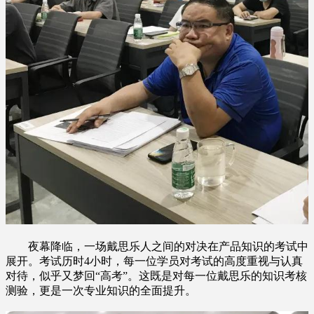
夜幕降临，一场戴思乐人之间的对决在产品知识的考试中
展开。考试历时4小时，每一位学员对考试的高度重视与认真
对待，似乎又梦回“高考”。这既是对每一位戴思乐的知识考核
测验，更是一次专业知识的全面提升。