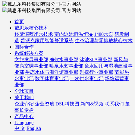
首页
戴思乐核心技术
逐梦深蓝净水技术
室内泳池恒温恒湿
1480水泵
研发制
造
普派克家用智能舒适系统
生态治理与零排放核心技术
国际合作
系统解决方案
文旅发展事业部
净饮水事业部
泳池SPA事业部
新风与
健康空调事业部
喷泉水艺事业部
废水回用与湿地建设事
业部
生态水体与海洋馆事业部
别墅行业事业部
节能热
水事业部
数字体育事业部
二次供水事业部
场馆运营事
业部
全球项目
关于我们
企业介绍
企业资质
DSL科技园
新闻&视频
联系我们
董
事长专栏
产品中心
Language
中 文
English