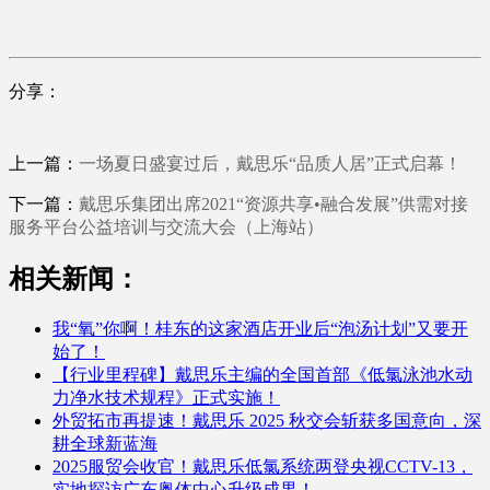
分享：
上一篇：
一场夏日盛宴过后，戴思乐“品质人居”正式启幕！
下一篇：
戴思乐集团出席2021“资源共享•融合发展”供需对接
服务平台公益培训与交流大会（上海站）
相关新闻：
我“氧”你啊！桂东的这家酒店开业后“泡汤计划”又要开
始了！
【行业里程碑】戴思乐主编的全国首部《低氯泳池水动
力净水技术规程》正式实施！
外贸拓市再提速！戴思乐 2025 秋交会斩获多国意向，深
耕全球新蓝海
2025服贸会收官！戴思乐低氯系统两登央视CCTV-13，
实地探访广东奥体中心升级成果！