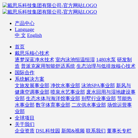
产品中心
Language
中 文
English
首页
戴思乐核心技术
逐梦深蓝净水技术
室内泳池恒温恒湿
1480水泵
研发制
造
普派克家用智能舒适系统
生态治理与低排放核心技术
国际合作
系统解决方案
文旅发展事业部
净饮水事业部
泳池SPA事业部
新风与
健康空调事业部
喷泉水艺事业部
废水回用与湿地建设事
业部
生态水体与海洋馆事业部
别墅行业事业部
节能热
水事业部
数字体育事业部
二次供水事业部
场馆运营事
业部
全球项目
关于我们
企业资质
DSL科技园
新闻&视频
联系我们
董事长专栏