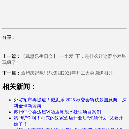
分享：
上一篇：
【戴思乐生日会】“一米爱”下，是什么让这群小寿星
玩疯了?
下一篇：
热烈庆祝戴思乐集团2021年开工大会圆满召开
相关新闻：
外贸拓市再提速！戴思乐 2025 秋交会斩获多国意向，深
耕全球新蓝海
苏州中心喜达屋W酒店泳池水处理项目案例
我“氧”你啊！桂东的这家酒店开业后“泡汤计划”又要开
始了！