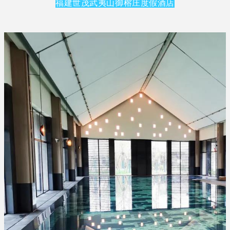
福建世茂武夷山御榕庄度假酒店