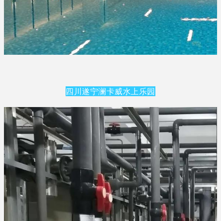
四川遂宁澜卡威水上乐园