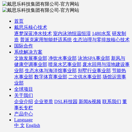
首页
戴思乐核心技术
逐梦深蓝净水技术
室内泳池恒温恒湿
1480水泵
研发制
造
普派克家用智能舒适系统
生态治理与零排放核心技术
国际合作
系统解决方案
文旅发展事业部
净饮水事业部
泳池SPA事业部
新风与
健康空调事业部
喷泉水艺事业部
废水回用与湿地建设事
业部
生态水体与海洋馆事业部
别墅行业事业部
节能热
水事业部
数字体育事业部
二次供水事业部
场馆运营事
业部
全球项目
关于我们
企业介绍
企业资质
DSL科技园
新闻&视频
联系我们
董
事长专栏
产品中心
Language
中 文
English