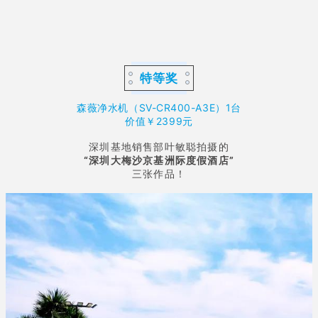
特等奖
森薇净水机（SV-CR400-A3E）1台
价值￥2399元
深圳基地销售部叶敏聪拍摄的
“深圳大梅沙京基洲际度假酒店”
三张作品！