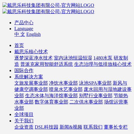
产品中心
Language
中 文
English
首页
戴思乐核心技术
逐梦深蓝净水技术
室内泳池恒温恒湿
1480水泵
研发制
造
普派克家用智能舒适系统
生态治理与低排放核心技术
国际合作
系统解决方案
文旅发展事业部
净饮水事业部
泳池SPA事业部
新风与
健康空调事业部
喷泉水艺事业部
废水回用与湿地建设事
业部
生态水体与海洋馆事业部
别墅行业事业部
节能热
水事业部
数字体育事业部
二次供水事业部
场馆运营事
业部
全球项目
关于我们
企业资质
DSL科技园
新闻&视频
联系我们
董事长专栏