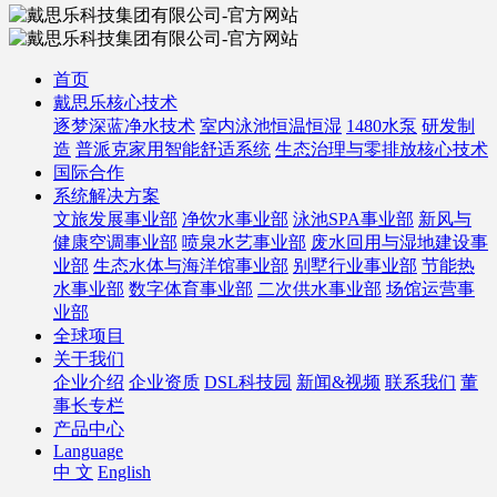
首页
戴思乐核心技术
逐梦深蓝净水技术
室内泳池恒温恒湿
1480水泵
研发制
造
普派克家用智能舒适系统
生态治理与零排放核心技术
国际合作
系统解决方案
文旅发展事业部
净饮水事业部
泳池SPA事业部
新风与
健康空调事业部
喷泉水艺事业部
废水回用与湿地建设事
业部
生态水体与海洋馆事业部
别墅行业事业部
节能热
水事业部
数字体育事业部
二次供水事业部
场馆运营事
业部
全球项目
关于我们
企业介绍
企业资质
DSL科技园
新闻&视频
联系我们
董
事长专栏
产品中心
Language
中 文
English