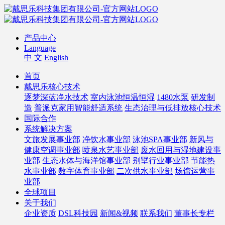
产品中心
Language
中 文
English
首页
戴思乐核心技术
逐梦深蓝净水技术
室内泳池恒温恒湿
1480水泵
研发制
造
普派克家用智能舒适系统
生态治理与低排放核心技术
国际合作
系统解决方案
文旅发展事业部
净饮水事业部
泳池SPA事业部
新风与
健康空调事业部
喷泉水艺事业部
废水回用与湿地建设事
业部
生态水体与海洋馆事业部
别墅行业事业部
节能热
水事业部
数字体育事业部
二次供水事业部
场馆运营事
业部
全球项目
关于我们
企业资质
DSL科技园
新闻&视频
联系我们
董事长专栏