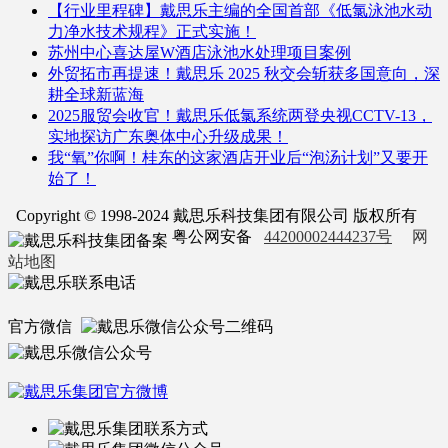
【行业里程碑】戴思乐主编的全国首部《低氯泳池水动
力净水技术规程》正式实施！
苏州中心喜达屋W酒店泳池水处理项目案例
外贸拓市再提速！戴思乐 2025 秋交会斩获多国意向，深
耕全球新蓝海
2025服贸会收官！戴思乐低氯系统两登央视CCTV-13，
实地探访广东奥体中心升级成果！
我“氧”你啊！桂东的这家酒店开业后“泡汤计划”又要开
始了！
Copyright © 1998-2024 戴思乐科技集团有限公司 版权所有
粤公网安备
44200002444237号
网
站地图
官方微信