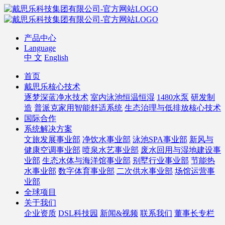
产品中心
Language
中 文
English
首页
戴思乐核心技术
逐梦深蓝净水技术
室内泳池恒温恒湿
1480水泵
研发制
造
普派克家用智能舒适系统
生态治理与低排放核心技术
国际合作
系统解决方案
文旅发展事业部
净饮水事业部
泳池SPA事业部
新风与
健康空调事业部
喷泉水艺事业部
废水回用与湿地建设事
业部
生态水体与海洋馆事业部
别墅行业事业部
节能热
水事业部
数字体育事业部
二次供水事业部
场馆运营事
业部
全球项目
关于我们
企业资质
DSL科技园
新闻&视频
联系我们
董事长专栏