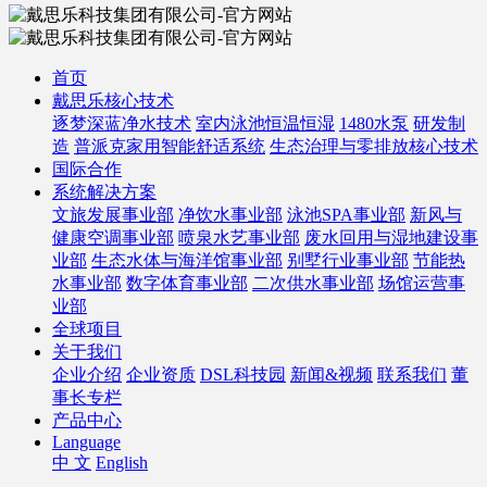
首页
戴思乐核心技术
逐梦深蓝净水技术
室内泳池恒温恒湿
1480水泵
研发制
造
普派克家用智能舒适系统
生态治理与零排放核心技术
国际合作
系统解决方案
文旅发展事业部
净饮水事业部
泳池SPA事业部
新风与
健康空调事业部
喷泉水艺事业部
废水回用与湿地建设事
业部
生态水体与海洋馆事业部
别墅行业事业部
节能热
水事业部
数字体育事业部
二次供水事业部
场馆运营事
业部
全球项目
关于我们
企业介绍
企业资质
DSL科技园
新闻&视频
联系我们
董
事长专栏
产品中心
Language
中 文
English