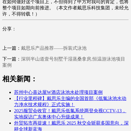
在如何做好这个项目上，不但得到了甲方对我司的肯定，也将
整个项目如期向前推进。（本文作者戴思乐科技集团，未经允
许，不得转载！）
分享：
上一篇：
戴思乐产品推荐——拆装式泳池
下一篇：
深圳半山道壹号别墅干湿蒸桑拿房,恒温游泳池项目
案例
相关新闻：
苏州中心喜达屋W酒店泳池水处理项目案例
【行业里程碑】戴思乐主编的全国首部《低氯泳池水动
力净水技术规程》正式实施！
2025服贸会收官！戴思乐低氯系统两登央视CCTV-13，
实地探访广东奥体中心升级成果！
外贸拓市再提速！戴思乐 2025 秋交会斩获多国意向，深
耕全球新蓝海