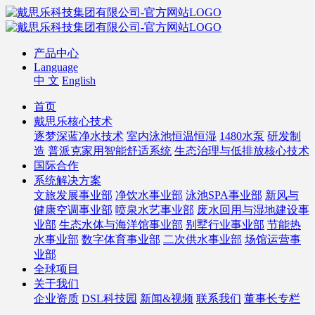
产品中心
Language
中 文
English
首页
戴思乐核心技术
逐梦深蓝净水技术
室内泳池恒温恒湿
1480水泵
研发制
造
普派克家用智能舒适系统
生态治理与低排放核心技术
国际合作
系统解决方案
文旅发展事业部
净饮水事业部
泳池SPA事业部
新风与
健康空调事业部
喷泉水艺事业部
废水回用与湿地建设事
业部
生态水体与海洋馆事业部
别墅行业事业部
节能热
水事业部
数字体育事业部
二次供水事业部
场馆运营事
业部
全球项目
关于我们
企业资质
DSL科技园
新闻&视频
联系我们
董事长专栏