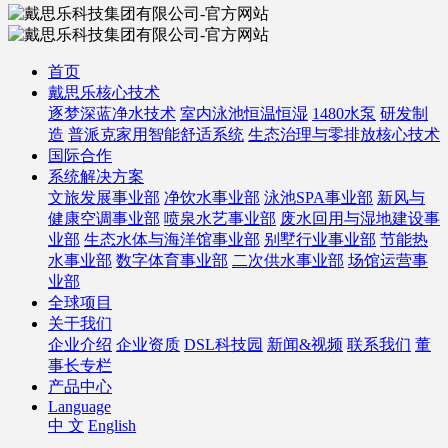
首页
戴思乐核心技术
逐梦深蓝净水技术
室内泳池恒温恒湿
1480水泵
研发制
造
普派克家用智能舒适系统
生态治理与零排放核心技术
国际合作
系统解决方案
文旅发展事业部
净饮水事业部
泳池SPA事业部
新风与
健康空调事业部
喷泉水艺事业部
废水回用与湿地建设事
业部
生态水体与海洋馆事业部
别墅行业事业部
节能热
水事业部
数字体育事业部
二次供水事业部
场馆运营事
业部
全球项目
关于我们
企业介绍
企业资质
DSL科技园
新闻&视频
联系我们
董
事长专栏
产品中心
Language
中 文
English