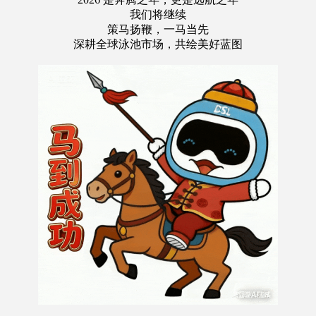
我们将继续
策马扬鞭，一马当先
深耕全球泳池市场，共绘美好蓝图