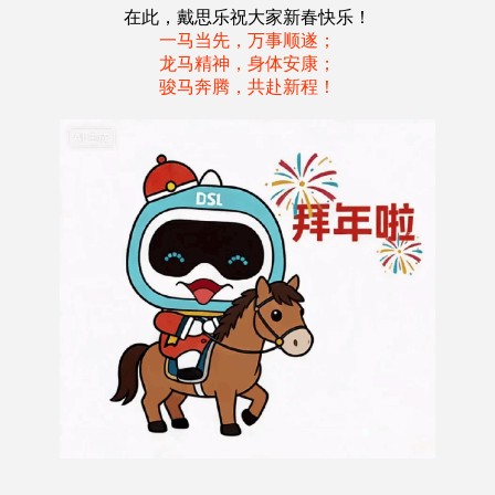
在此，戴思乐祝大家新春快乐！
一马当先，万事顺遂；
龙马精神，身体安康；
骏马奔腾，共赴新程！