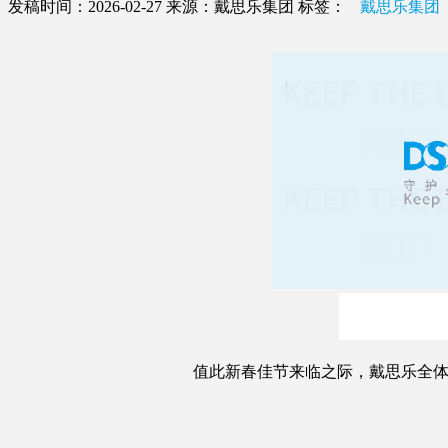
发稿时间：2026-02-27
来源：戴思乐集团
标签：
戴思乐集团
值此新春佳节来临之际，戴思乐全