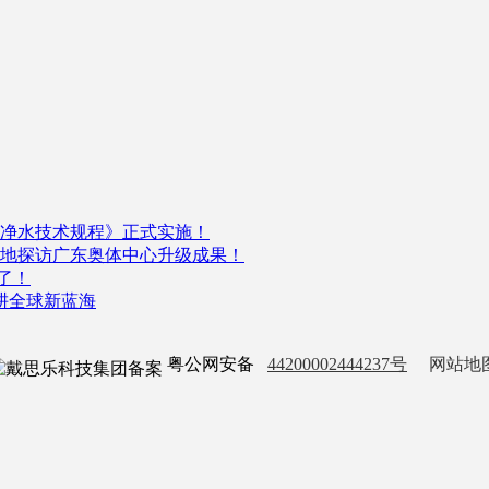
净水技术规程》正式实施！
，实地探访广东奥体中心升级成果！
了！
深耕全球新蓝海
粤公网安备
44200002444237号
网站地