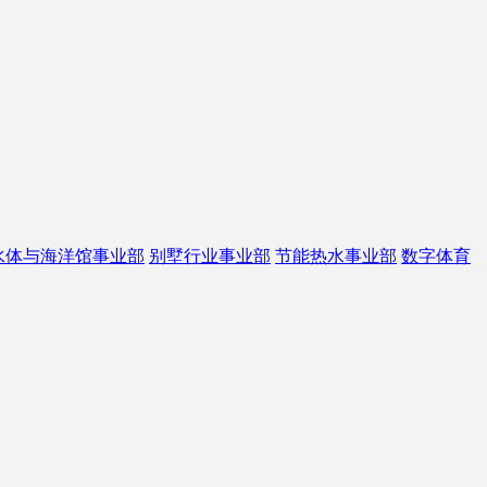
水体与海洋馆事业部
别墅行业事业部
节能热水事业部
数字体育