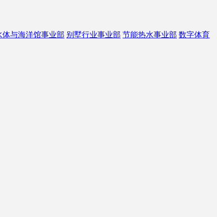
水体与海洋馆事业部
别墅行业事业部
节能热水事业部
数字体育