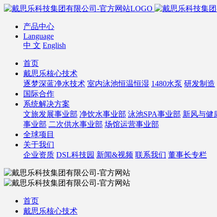
产品中心
Language
中 文
English
首页
戴思乐核心技术
逐梦深蓝净水技术
室内泳池恒温恒湿
1480水泵
研发制造
国际合作
系统解决方案
文旅发展事业部
净饮水事业部
泳池SPA事业部
新风与健
事业部
二次供水事业部
场馆运营事业部
全球项目
关于我们
企业资质
DSL科技园
新闻&视频
联系我们
董事长专栏
首页
戴思乐核心技术