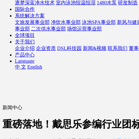
逐梦深蓝净水技术
室内泳池恒温恒湿
1480水泵
研发制造
国际合作
系统解决方案
文旅发展事业部
净饮水事业部
泳池SPA事业部
新风与健
事业部
二次供水事业部
场馆运营事业部
全球项目
关于我们
企业介绍
企业资质
DSL科技园
新闻&视频
联系我们
董事
产品中心
Language
中 文
English
新闻中心
重磅落地！戴思乐参编行业团