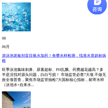
08
06月
游泳池老板别盲目换水加药！免费水样检测，找准水质超标病
根
旺季泳池氯味刺鼻、尿素超标、PH乱飘、药费越花越高？多
半是没找对源头问题，白白亏损！ 市场监管必查7大项 不做无
效全项普查，聚焦市场监管抽检7大国标核心指标，邮寄水样
（泳池水+自来水...