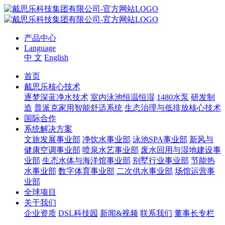
产品中心
Language
中 文
English
首页
戴思乐核心技术
逐梦深蓝净水技术
室内泳池恒温恒湿
1480水泵
研发制
造
普派克家用智能舒适系统
生态治理与低排放核心技术
国际合作
系统解决方案
文旅发展事业部
净饮水事业部
泳池SPA事业部
新风与
健康空调事业部
喷泉水艺事业部
废水回用与湿地建设事
业部
生态水体与海洋馆事业部
别墅行业事业部
节能热
水事业部
数字体育事业部
二次供水事业部
场馆运营事
业部
全球项目
关于我们
企业资质
DSL科技园
新闻&视频
联系我们
董事长专栏