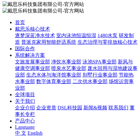
首页
戴思乐核心技术
逐梦深蓝净水技术
室内泳池恒温恒湿
1480水泵
研发制
造
普派克家用智能舒适系统
生态治理与零排放核心技术
国际合作
系统解决方案
文旅发展事业部
净饮水事业部
泳池SPA事业部
新风与
健康空调事业部
喷泉水艺事业部
废水回用与湿地建设事
业部
生态水体与海洋馆事业部
别墅行业事业部
节能热
水事业部
数字体育事业部
二次供水事业部
场馆运营事
业部
全球项目
关于我们
企业介绍
企业资质
DSL科技园
新闻&视频
联系我们
董
事长专栏
产品中心
Language
中 文
English