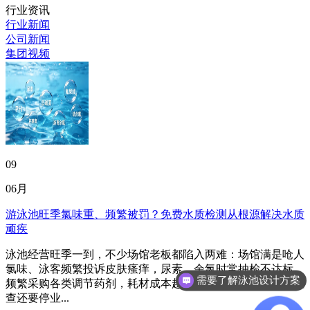
行业资讯
行业新闻
公司新闻
集团视频
09
06月
游泳池旺季氯味重、频繁被罚？免费水质检测从根源解决水质
顽疾
泳池经营旺季一到，不少场馆老板都陷入两难：场馆满是呛人
氯味、泳客频繁投诉皮肤瘙痒，尿素、余氯时常抽检不达标，
需要了解泳池设计方案
频繁采购各类调节药剂，耗材成本越堆越高，遇上市监突击检
查还要停业...