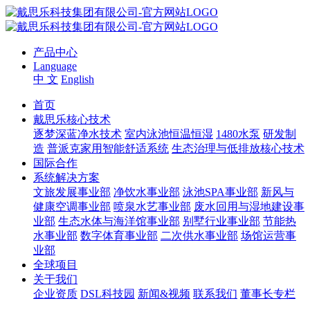
产品中心
Language
中 文
English
首页
戴思乐核心技术
逐梦深蓝净水技术
室内泳池恒温恒湿
1480水泵
研发制
造
普派克家用智能舒适系统
生态治理与低排放核心技术
国际合作
系统解决方案
文旅发展事业部
净饮水事业部
泳池SPA事业部
新风与
健康空调事业部
喷泉水艺事业部
废水回用与湿地建设事
业部
生态水体与海洋馆事业部
别墅行业事业部
节能热
水事业部
数字体育事业部
二次供水事业部
场馆运营事
业部
全球项目
关于我们
企业资质
DSL科技园
新闻&视频
联系我们
董事长专栏