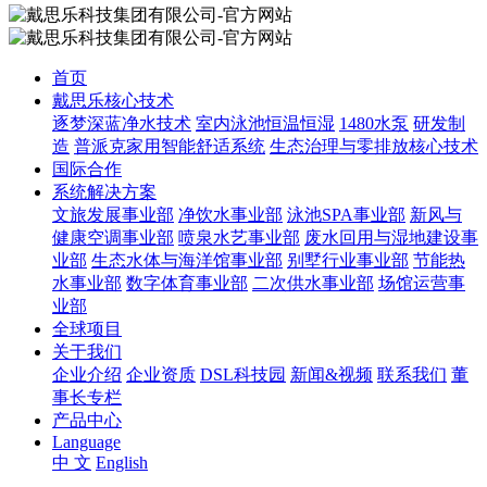
首页
戴思乐核心技术
逐梦深蓝净水技术
室内泳池恒温恒湿
1480水泵
研发制
造
普派克家用智能舒适系统
生态治理与零排放核心技术
国际合作
系统解决方案
文旅发展事业部
净饮水事业部
泳池SPA事业部
新风与
健康空调事业部
喷泉水艺事业部
废水回用与湿地建设事
业部
生态水体与海洋馆事业部
别墅行业事业部
节能热
水事业部
数字体育事业部
二次供水事业部
场馆运营事
业部
全球项目
关于我们
企业介绍
企业资质
DSL科技园
新闻&视频
联系我们
董
事长专栏
产品中心
Language
中 文
English