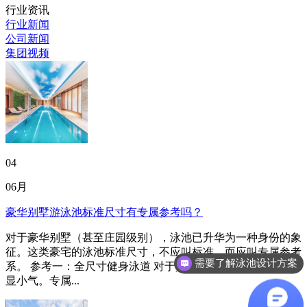
行业资讯
行业新闻
公司新闻
集团视频
04
06月
豪华别墅游泳池标准尺寸有专属参考吗？
对于豪华别墅（甚至庄园级别），泳池已升华为一种身份的象
征。这类豪宅的泳池标准尺寸，不应叫标准，而应叫专属参考
需要了解泳池设计方案
系。 参考一：全尺寸健身泳道 对于真正的豪宅，25米短池略
显小气。专属...