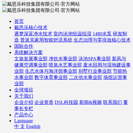
首页
戴思乐核心技术
逐梦深蓝净水技术
室内泳池恒温恒湿
1480水泵
研发制
造
普派克家用智能舒适系统
生态治理与零排放核心技术
国际合作
系统解决方案
文旅发展事业部
净饮水事业部
泳池SPA事业部
新风与
健康空调事业部
喷泉水艺事业部
废水回用与湿地建设事
业部
生态水体与海洋馆事业部
别墅行业事业部
节能热
水事业部
数字体育事业部
二次供水事业部
场馆运营事
业部
全球项目
关于我们
企业介绍
企业资质
DSL科技园
新闻&视频
联系我们
董
事长专栏
产品中心
Language
中 文
English