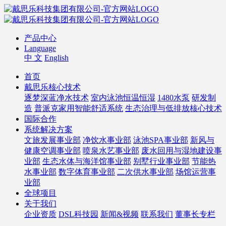
产品中心
Language
中 文
English
首页
戴思乐核心技术
逐梦深蓝净水技术
室内泳池恒温恒湿
1480水泵
研发制
造
普派克家用智能舒适系统
生态治理与低排放核心技术
国际合作
系统解决方案
文旅发展事业部
净饮水事业部
泳池SPA事业部
新风与
健康空调事业部
喷泉水艺事业部
废水回用与湿地建设事
业部
生态水体与海洋馆事业部
别墅行业事业部
节能热
水事业部
数字体育事业部
二次供水事业部
场馆运营事
业部
全球项目
关于我们
企业资质
DSL科技园
新闻&视频
联系我们
董事长专栏