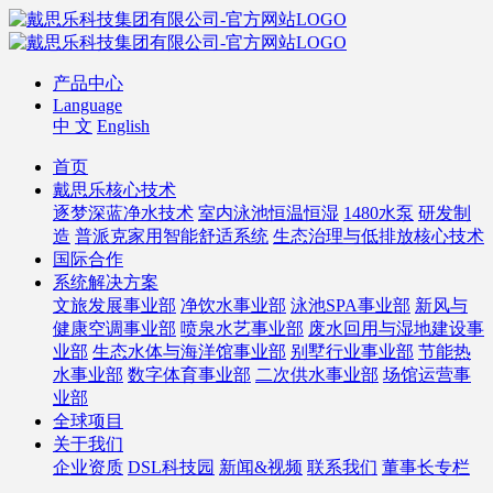
产品中心
Language
中 文
English
首页
戴思乐核心技术
逐梦深蓝净水技术
室内泳池恒温恒湿
1480水泵
研发制
造
普派克家用智能舒适系统
生态治理与低排放核心技术
国际合作
系统解决方案
文旅发展事业部
净饮水事业部
泳池SPA事业部
新风与
健康空调事业部
喷泉水艺事业部
废水回用与湿地建设事
业部
生态水体与海洋馆事业部
别墅行业事业部
节能热
水事业部
数字体育事业部
二次供水事业部
场馆运营事
业部
全球项目
关于我们
企业资质
DSL科技园
新闻&视频
联系我们
董事长专栏