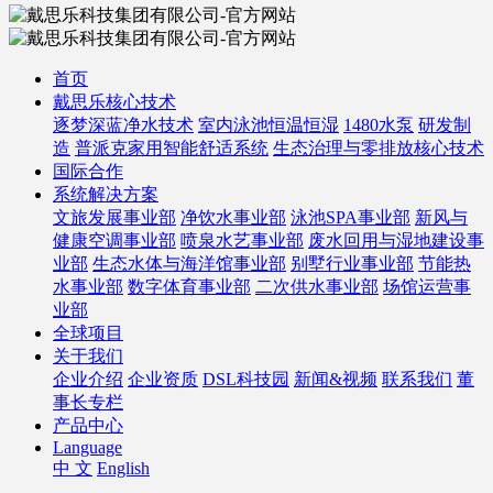
首页
戴思乐核心技术
逐梦深蓝净水技术
室内泳池恒温恒湿
1480水泵
研发制
造
普派克家用智能舒适系统
生态治理与零排放核心技术
国际合作
系统解决方案
文旅发展事业部
净饮水事业部
泳池SPA事业部
新风与
健康空调事业部
喷泉水艺事业部
废水回用与湿地建设事
业部
生态水体与海洋馆事业部
别墅行业事业部
节能热
水事业部
数字体育事业部
二次供水事业部
场馆运营事
业部
全球项目
关于我们
企业介绍
企业资质
DSL科技园
新闻&视频
联系我们
董
事长专栏
产品中心
Language
中 文
English