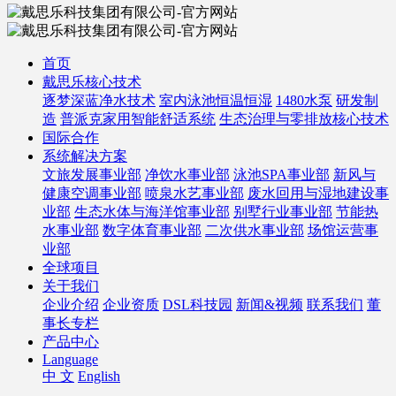
首页
戴思乐核心技术
逐梦深蓝净水技术
室内泳池恒温恒湿
1480水泵
研发制
造
普派克家用智能舒适系统
生态治理与零排放核心技术
国际合作
系统解决方案
文旅发展事业部
净饮水事业部
泳池SPA事业部
新风与
健康空调事业部
喷泉水艺事业部
废水回用与湿地建设事
业部
生态水体与海洋馆事业部
别墅行业事业部
节能热
水事业部
数字体育事业部
二次供水事业部
场馆运营事
业部
全球项目
关于我们
企业介绍
企业资质
DSL科技园
新闻&视频
联系我们
董
事长专栏
产品中心
Language
中 文
English