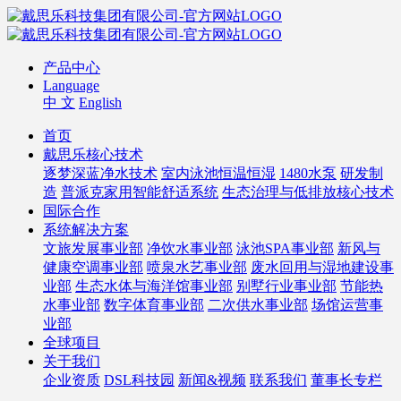
产品中心
Language
中 文
English
首页
戴思乐核心技术
逐梦深蓝净水技术
室内泳池恒温恒湿
1480水泵
研发制
造
普派克家用智能舒适系统
生态治理与低排放核心技术
国际合作
系统解决方案
文旅发展事业部
净饮水事业部
泳池SPA事业部
新风与
健康空调事业部
喷泉水艺事业部
废水回用与湿地建设事
业部
生态水体与海洋馆事业部
别墅行业事业部
节能热
水事业部
数字体育事业部
二次供水事业部
场馆运营事
业部
全球项目
关于我们
企业资质
DSL科技园
新闻&视频
联系我们
董事长专栏