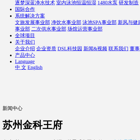
逐梦深蓝净水技术
室内泳池恒温恒湿
1480水泵
研发制造
国际合作
系统解决方案
文旅发展事业部
净饮水事业部
泳池SPA事业部
新风与健
事业部
二次供水事业部
场馆运营事业部
全球项目
关于我们
企业介绍
企业资质
DSL科技园
新闻&视频
联系我们
董事
产品中心
Language
中 文
English
新闻中心
苏州金科王府