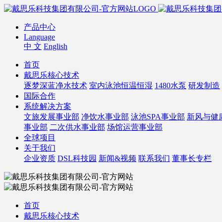
产品中心
Language
中 文
English
首页
戴思乐核心技术
逐梦深蓝净水技术
室内泳池恒温恒湿
1480水泵
研发制造
国际合作
系统解决方案
文旅发展事业部
净饮水事业部
泳池SPA事业部
新风与健
事业部
二次供水事业部
场馆运营事业部
全球项目
关于我们
企业资质
DSL科技园
新闻&视频
联系我们
董事长专栏
首页
戴思乐核心技术