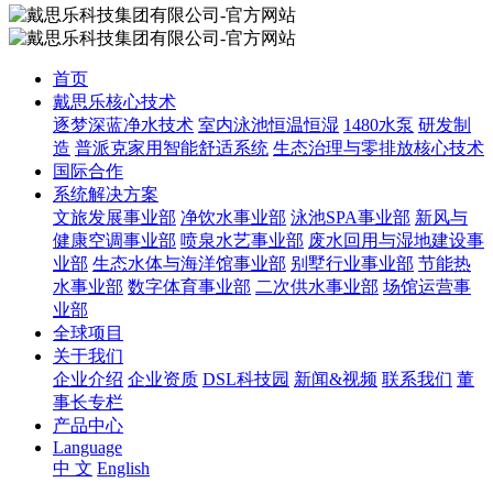
首页
戴思乐核心技术
逐梦深蓝净水技术
室内泳池恒温恒湿
1480水泵
研发制
造
普派克家用智能舒适系统
生态治理与零排放核心技术
国际合作
系统解决方案
文旅发展事业部
净饮水事业部
泳池SPA事业部
新风与
健康空调事业部
喷泉水艺事业部
废水回用与湿地建设事
业部
生态水体与海洋馆事业部
别墅行业事业部
节能热
水事业部
数字体育事业部
二次供水事业部
场馆运营事
业部
全球项目
关于我们
企业介绍
企业资质
DSL科技园
新闻&视频
联系我们
董
事长专栏
产品中心
Language
中 文
English