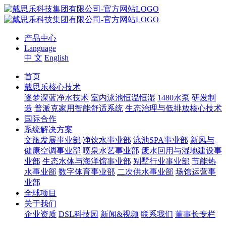
产品中心
Language
中 文
English
首页
戴思乐核心技术
逐梦深蓝净水技术
室内泳池恒温恒湿
1480水泵
研发制
造
普派克家用智能舒适系统
生态治理与低排放核心技术
国际合作
系统解决方案
文旅发展事业部
净饮水事业部
泳池SPA事业部
新风与
健康空调事业部
喷泉水艺事业部
废水回用与湿地建设事
业部
生态水体与海洋馆事业部
别墅行业事业部
节能热
水事业部
数字体育事业部
二次供水事业部
场馆运营事
业部
全球项目
关于我们
企业资质
DSL科技园
新闻&视频
联系我们
董事长专栏