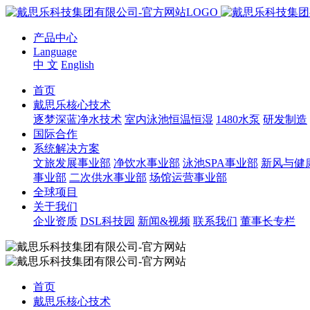
产品中心
Language
中 文
English
首页
戴思乐核心技术
逐梦深蓝净水技术
室内泳池恒温恒湿
1480水泵
研发制造
国际合作
系统解决方案
文旅发展事业部
净饮水事业部
泳池SPA事业部
新风与健
事业部
二次供水事业部
场馆运营事业部
全球项目
关于我们
企业资质
DSL科技园
新闻&视频
联系我们
董事长专栏
首页
戴思乐核心技术