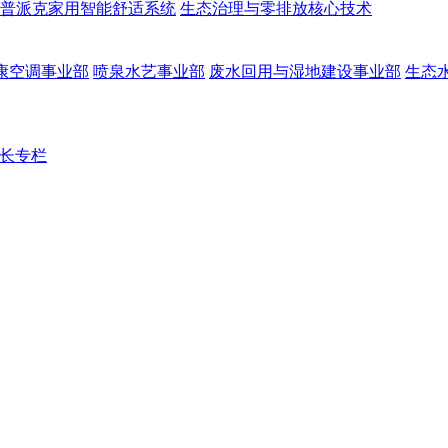
普派克家用智能舒适系统
生态治理与零排放核心技术
康空调事业部
喷泉水艺事业部
废水回用与湿地建设事业部
生态
长专栏