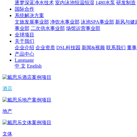
逐梦深蓝净水技术
室内泳池恒温恒湿
1480水泵
研发制造
国际合作
系统解决方案
文旅发展事业部
净饮水事业部
泳池SPA事业部
新风与健
事业部
二次供水事业部
场馆运营事业部
全球项目
关于我们
企业介绍
企业资质
DSL科技园
新闻&视频
联系我们
董事
产品中心
Language
中 文
English
酒店
地产
文体