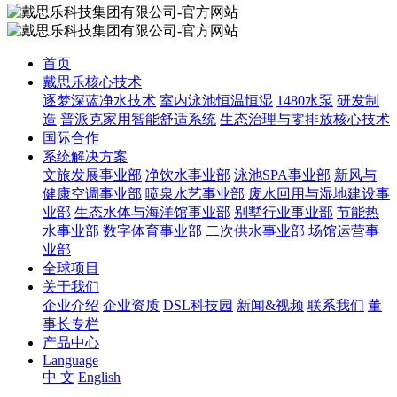
首页
戴思乐核心技术
逐梦深蓝净水技术
室内泳池恒温恒湿
1480水泵
研发制
造
普派克家用智能舒适系统
生态治理与零排放核心技术
国际合作
系统解决方案
文旅发展事业部
净饮水事业部
泳池SPA事业部
新风与
健康空调事业部
喷泉水艺事业部
废水回用与湿地建设事
业部
生态水体与海洋馆事业部
别墅行业事业部
节能热
水事业部
数字体育事业部
二次供水事业部
场馆运营事
业部
全球项目
关于我们
企业介绍
企业资质
DSL科技园
新闻&视频
联系我们
董
事长专栏
产品中心
Language
中 文
English