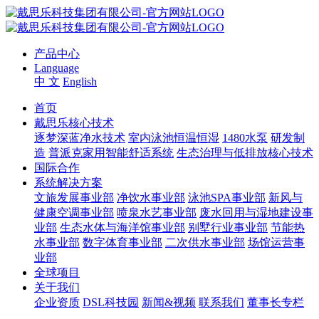
产品中心
Language
中 文
English
首页
戴思乐核心技术
逐梦深蓝净水技术
室内泳池恒温恒湿
1480水泵
研发制
造
普派克家用智能舒适系统
生态治理与低排放核心技术
国际合作
系统解决方案
文旅发展事业部
净饮水事业部
泳池SPA事业部
新风与
健康空调事业部
喷泉水艺事业部
废水回用与湿地建设事
业部
生态水体与海洋馆事业部
别墅行业事业部
节能热
水事业部
数字体育事业部
二次供水事业部
场馆运营事
业部
全球项目
关于我们
企业资质
DSL科技园
新闻&视频
联系我们
董事长专栏