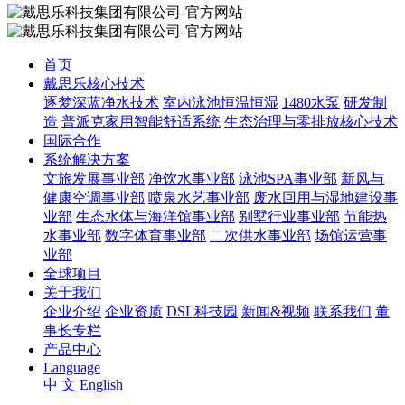
首页
戴思乐核心技术
逐梦深蓝净水技术
室内泳池恒温恒湿
1480水泵
研发制
造
普派克家用智能舒适系统
生态治理与零排放核心技术
国际合作
系统解决方案
文旅发展事业部
净饮水事业部
泳池SPA事业部
新风与
健康空调事业部
喷泉水艺事业部
废水回用与湿地建设事
业部
生态水体与海洋馆事业部
别墅行业事业部
节能热
水事业部
数字体育事业部
二次供水事业部
场馆运营事
业部
全球项目
关于我们
企业介绍
企业资质
DSL科技园
新闻&视频
联系我们
董
事长专栏
产品中心
Language
中 文
English