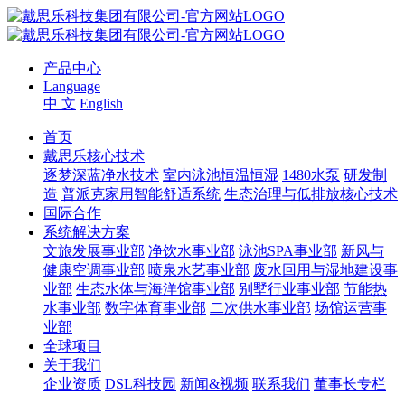
产品中心
Language
中 文
English
首页
戴思乐核心技术
逐梦深蓝净水技术
室内泳池恒温恒湿
1480水泵
研发制
造
普派克家用智能舒适系统
生态治理与低排放核心技术
国际合作
系统解决方案
文旅发展事业部
净饮水事业部
泳池SPA事业部
新风与
健康空调事业部
喷泉水艺事业部
废水回用与湿地建设事
业部
生态水体与海洋馆事业部
别墅行业事业部
节能热
水事业部
数字体育事业部
二次供水事业部
场馆运营事
业部
全球项目
关于我们
企业资质
DSL科技园
新闻&视频
联系我们
董事长专栏