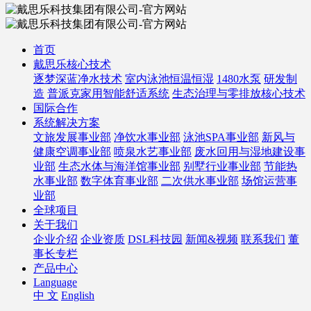
首页
戴思乐核心技术
逐梦深蓝净水技术
室内泳池恒温恒湿
1480水泵
研发制
造
普派克家用智能舒适系统
生态治理与零排放核心技术
国际合作
系统解决方案
文旅发展事业部
净饮水事业部
泳池SPA事业部
新风与
健康空调事业部
喷泉水艺事业部
废水回用与湿地建设事
业部
生态水体与海洋馆事业部
别墅行业事业部
节能热
水事业部
数字体育事业部
二次供水事业部
场馆运营事
业部
全球项目
关于我们
企业介绍
企业资质
DSL科技园
新闻&视频
联系我们
董
事长专栏
产品中心
Language
中 文
English