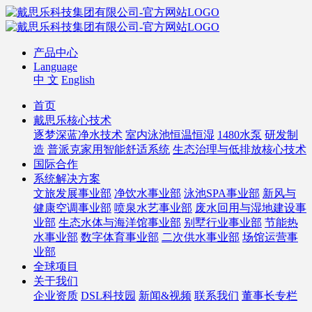
产品中心
Language
中 文
English
首页
戴思乐核心技术
逐梦深蓝净水技术
室内泳池恒温恒湿
1480水泵
研发制
造
普派克家用智能舒适系统
生态治理与低排放核心技术
国际合作
系统解决方案
文旅发展事业部
净饮水事业部
泳池SPA事业部
新风与
健康空调事业部
喷泉水艺事业部
废水回用与湿地建设事
业部
生态水体与海洋馆事业部
别墅行业事业部
节能热
水事业部
数字体育事业部
二次供水事业部
场馆运营事
业部
全球项目
关于我们
企业资质
DSL科技园
新闻&视频
联系我们
董事长专栏