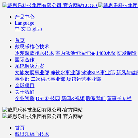
产品中心
Language
中 文
English
首页
戴思乐核心技术
逐梦深蓝净水技术
室内泳池恒温恒湿
1480水泵
研发制造
国际合作
系统解决方案
文旅发展事业部
净饮水事业部
泳池SPA事业部
新风与健
事业部
二次供水事业部
场馆运营事业部
全球项目
关于我们
企业资质
DSL科技园
新闻&视频
联系我们
董事长专栏
首页
戴思乐核心技术