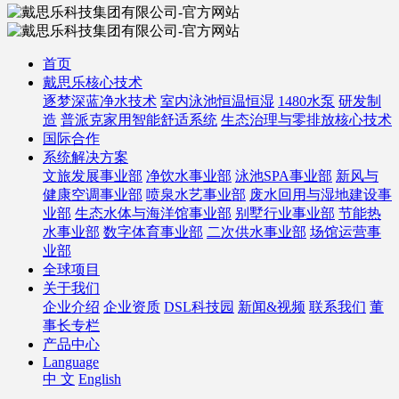
首页
戴思乐核心技术
逐梦深蓝净水技术
室内泳池恒温恒湿
1480水泵
研发制
造
普派克家用智能舒适系统
生态治理与零排放核心技术
国际合作
系统解决方案
文旅发展事业部
净饮水事业部
泳池SPA事业部
新风与
健康空调事业部
喷泉水艺事业部
废水回用与湿地建设事
业部
生态水体与海洋馆事业部
别墅行业事业部
节能热
水事业部
数字体育事业部
二次供水事业部
场馆运营事
业部
全球项目
关于我们
企业介绍
企业资质
DSL科技园
新闻&视频
联系我们
董
事长专栏
产品中心
Language
中 文
English