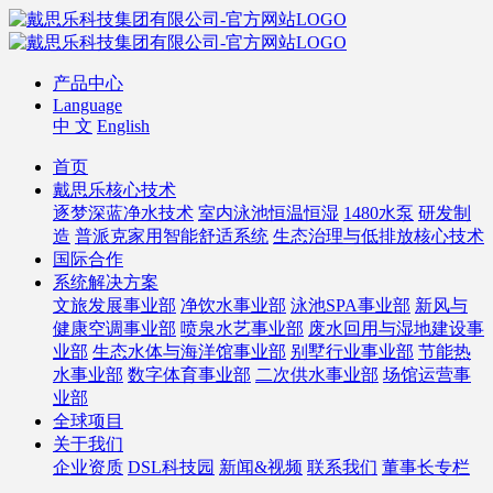
产品中心
Language
中 文
English
首页
戴思乐核心技术
逐梦深蓝净水技术
室内泳池恒温恒湿
1480水泵
研发制
造
普派克家用智能舒适系统
生态治理与低排放核心技术
国际合作
系统解决方案
文旅发展事业部
净饮水事业部
泳池SPA事业部
新风与
健康空调事业部
喷泉水艺事业部
废水回用与湿地建设事
业部
生态水体与海洋馆事业部
别墅行业事业部
节能热
水事业部
数字体育事业部
二次供水事业部
场馆运营事
业部
全球项目
关于我们
企业资质
DSL科技园
新闻&视频
联系我们
董事长专栏