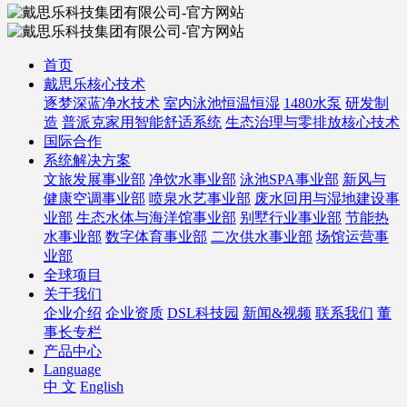
首页
戴思乐核心技术
逐梦深蓝净水技术
室内泳池恒温恒湿
1480水泵
研发制
造
普派克家用智能舒适系统
生态治理与零排放核心技术
国际合作
系统解决方案
文旅发展事业部
净饮水事业部
泳池SPA事业部
新风与
健康空调事业部
喷泉水艺事业部
废水回用与湿地建设事
业部
生态水体与海洋馆事业部
别墅行业事业部
节能热
水事业部
数字体育事业部
二次供水事业部
场馆运营事
业部
全球项目
关于我们
企业介绍
企业资质
DSL科技园
新闻&视频
联系我们
董
事长专栏
产品中心
Language
中 文
English