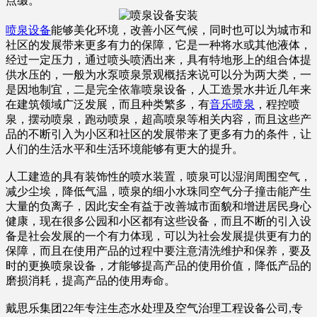
点缀。
喷泉设备
能够美化环境，改善小区气候，同时也可以为城市和
社区的发展带来更多有力的保障，它是一种将水或其他液体，
经过一定压力，通过喷头喷洒出来，具有特地形上的组合体提
供水压的，一般为水泵喷泉景观概括来说可以分为两大类，一
是因地制宜，二是完全依靠喷泉设备，人工造景水井近几年来
在建筑领域广泛发展，而且种类繁多，有
音乐喷泉
，程控喷
泉，摆动喷泉，跑动喷泉，超高喷泉等相关内容，而且这些产
品的不断引入为小区和社区的发展带来了更多有力的条件，让
人们的生活水平和生活环境能够有更大的提升。
人工建造的具有装饰性的喷水装置，喷泉可以湿润周围空气，
减少尘埃，降低气温，喷泉的细小水珠同空气分子撞击能产生
大量的负离子，因此安全有益于改善城市面貌和增进居民身心
健康，现在很多公园和小区都有这些设备，而且不断的引入设
备是社会发展的一个有力体现，可以为社会发展提供更有力的
保障，而且在使用产品的过程中要注意清洗维护和保养，要及
时的更换喷泉设备，才能够提高产品的使用价值，降低产品的
磨损消耗，提高产品的使用寿命。
戴思乐集团22年专注生态水处理及空气治理工程设备公司,专