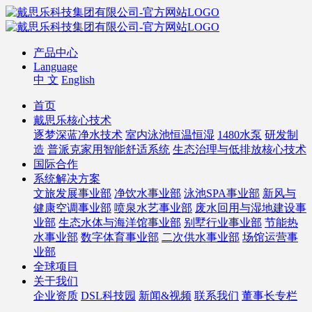
产品中心
Language
中 文
English
首页
戴思乐核心技术
逐梦深蓝净水技术
室内泳池恒温恒湿
1480水泵
研发制
造
普派克家用智能舒适系统
生态治理与低排放核心技术
国际合作
系统解决方案
文旅发展事业部
净饮水事业部
泳池SPA事业部
新风与
健康空调事业部
喷泉水艺事业部
废水回用与湿地建设事
业部
生态水体与海洋馆事业部
别墅行业事业部
节能热
水事业部
数字体育事业部
二次供水事业部
场馆运营事
业部
全球项目
关于我们
企业资质
DSL科技园
新闻&视频
联系我们
董事长专栏