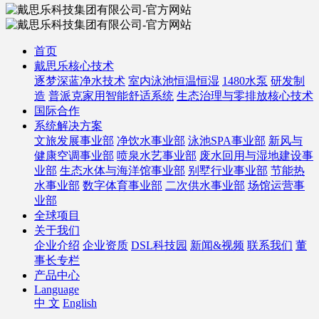
首页
戴思乐核心技术
逐梦深蓝净水技术
室内泳池恒温恒湿
1480水泵
研发制
造
普派克家用智能舒适系统
生态治理与零排放核心技术
国际合作
系统解决方案
文旅发展事业部
净饮水事业部
泳池SPA事业部
新风与
健康空调事业部
喷泉水艺事业部
废水回用与湿地建设事
业部
生态水体与海洋馆事业部
别墅行业事业部
节能热
水事业部
数字体育事业部
二次供水事业部
场馆运营事
业部
全球项目
关于我们
企业介绍
企业资质
DSL科技园
新闻&视频
联系我们
董
事长专栏
产品中心
Language
中 文
English