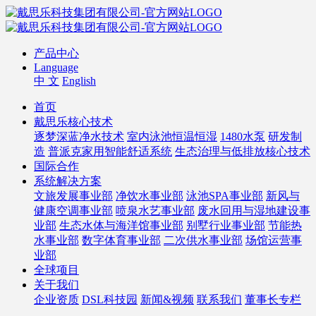
产品中心
Language
中 文
English
首页
戴思乐核心技术
逐梦深蓝净水技术
室内泳池恒温恒湿
1480水泵
研发制
造
普派克家用智能舒适系统
生态治理与低排放核心技术
国际合作
系统解决方案
文旅发展事业部
净饮水事业部
泳池SPA事业部
新风与
健康空调事业部
喷泉水艺事业部
废水回用与湿地建设事
业部
生态水体与海洋馆事业部
别墅行业事业部
节能热
水事业部
数字体育事业部
二次供水事业部
场馆运营事
业部
全球项目
关于我们
企业资质
DSL科技园
新闻&视频
联系我们
董事长专栏