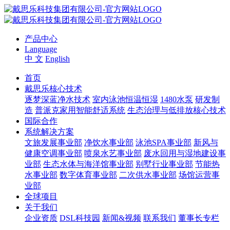
产品中心
Language
中 文
English
首页
戴思乐核心技术
逐梦深蓝净水技术
室内泳池恒温恒湿
1480水泵
研发制
造
普派克家用智能舒适系统
生态治理与低排放核心技术
国际合作
系统解决方案
文旅发展事业部
净饮水事业部
泳池SPA事业部
新风与
健康空调事业部
喷泉水艺事业部
废水回用与湿地建设事
业部
生态水体与海洋馆事业部
别墅行业事业部
节能热
水事业部
数字体育事业部
二次供水事业部
场馆运营事
业部
全球项目
关于我们
企业资质
DSL科技园
新闻&视频
联系我们
董事长专栏