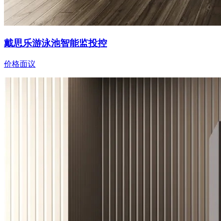
戴思乐游泳池智能监投控
价格面议