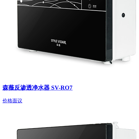
森薇反渗透净水器 SV-RO7
价格面议