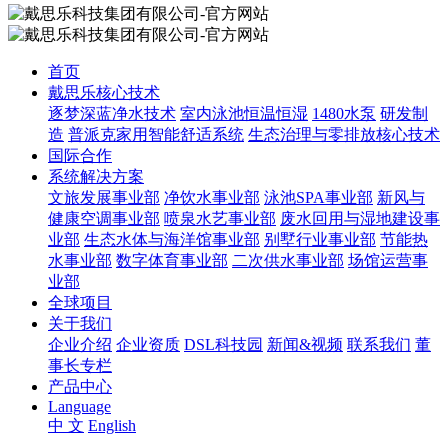
首页
戴思乐核心技术
逐梦深蓝净水技术
室内泳池恒温恒湿
1480水泵
研发制
造
普派克家用智能舒适系统
生态治理与零排放核心技术
国际合作
系统解决方案
文旅发展事业部
净饮水事业部
泳池SPA事业部
新风与
健康空调事业部
喷泉水艺事业部
废水回用与湿地建设事
业部
生态水体与海洋馆事业部
别墅行业事业部
节能热
水事业部
数字体育事业部
二次供水事业部
场馆运营事
业部
全球项目
关于我们
企业介绍
企业资质
DSL科技园
新闻&视频
联系我们
董
事长专栏
产品中心
Language
中 文
English