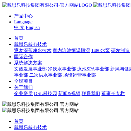
产品中心
Language
中 文
English
首页
戴思乐核心技术
逐梦深蓝净水技术
室内泳池恒温恒湿
1480水泵
研发制造
国际合作
系统解决方案
文旅发展事业部
净饮水事业部
泳池SPA事业部
新风与健
事业部
二次供水事业部
场馆运营事业部
全球项目
关于我们
企业资质
DSL科技园
新闻&视频
联系我们
董事长专栏
首页
戴思乐核心技术