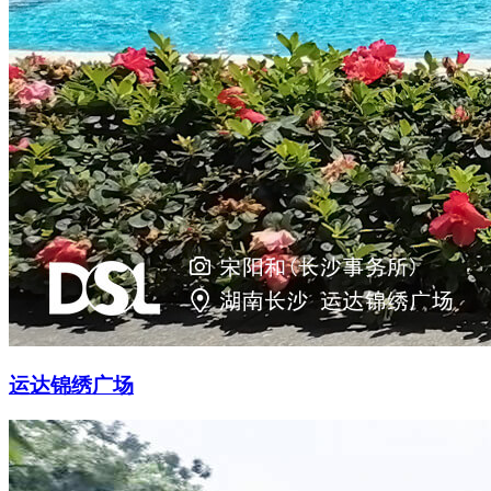
运达锦绣广场