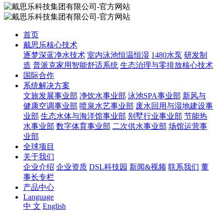
首页
戴思乐核心技术
逐梦深蓝净水技术
室内泳池恒温恒湿
1480水泵
研发制
造
普派克家用智能舒适系统
生态治理与零排放核心技术
国际合作
系统解决方案
文旅发展事业部
净饮水事业部
泳池SPA事业部
新风与
健康空调事业部
喷泉水艺事业部
废水回用与湿地建设事
业部
生态水体与海洋馆事业部
别墅行业事业部
节能热
水事业部
数字体育事业部
二次供水事业部
场馆运营事
业部
全球项目
关于我们
企业介绍
企业资质
DSL科技园
新闻&视频
联系我们
董
事长专栏
产品中心
Language
中 文
English