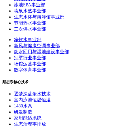
泳池SPA事业部
喷泉水艺事业部
生态水体与海洋馆事业部
节能热水事业部
二次供水事业部
净饮水事业部
新风与健康空调事业部
废水回用与湿地建设事业部
别墅行业事业部
场馆运营事业部
数字体育事业部
戴思乐核心技术
逐梦深蓝争水技术
室内泳池恒温恒湿
1480水泵
研发制造
家用能适系统
生态治理零排放