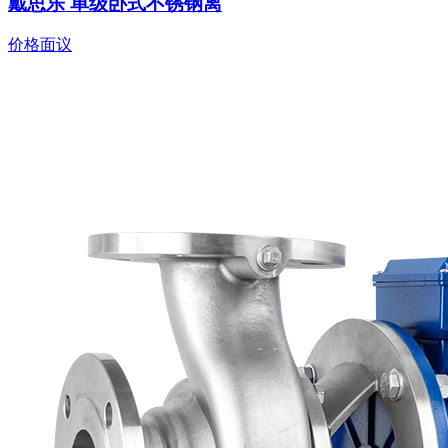
戴思乐 单级卧式不锈钢离
价格面议