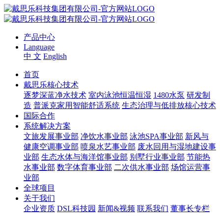
产品中心
Language
中 文
English
首页
戴思乐核心技术
逐梦深蓝净水技术
室内泳池恒温恒湿
1480水泵
研发制
造
普派克家用智能舒适系统
生态治理与低排放核心技术
国际合作
系统解决方案
文旅发展事业部
净饮水事业部
泳池SPA事业部
新风与
健康空调事业部
喷泉水艺事业部
废水回用与湿地建设事
业部
生态水体与海洋馆事业部
别墅行业事业部
节能热
水事业部
数字体育事业部
二次供水事业部
场馆运营事
业部
全球项目
关于我们
企业资质
DSL科技园
新闻&视频
联系我们
董事长专栏